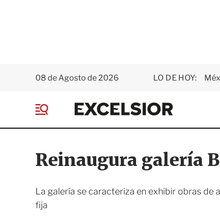
08 de Agosto de 2026
LO DE HOY:
Méxi
E
x
M
c
e
e
n
l
ú
s
Reinaugura galería 
i
o
r
La galería se caracteriza en exhibir obras de
fija