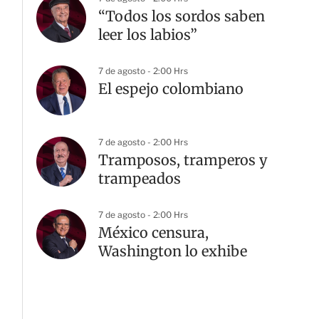
“Todos los sordos saben
leer los labios”
7 de agosto - 2:00 Hrs
El espejo colombiano
7 de agosto - 2:00 Hrs
Tramposos, tramperos y
trampeados
7 de agosto - 2:00 Hrs
México censura,
Washington lo exhibe
G