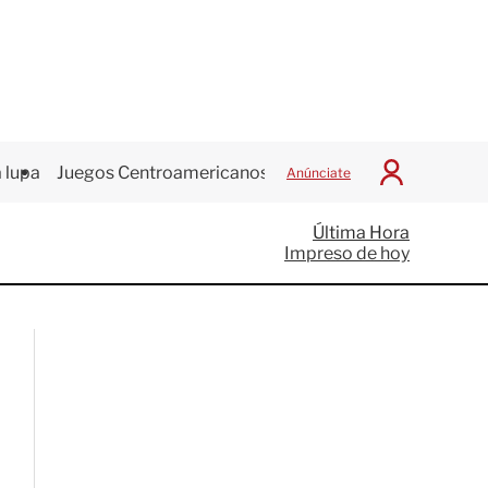
 lupa
Juegos Centroamericanos
Anúnciate
I
n
i
Última Hora
c
Impreso de hoy
i
a
r
S
e
s
i
ó
n