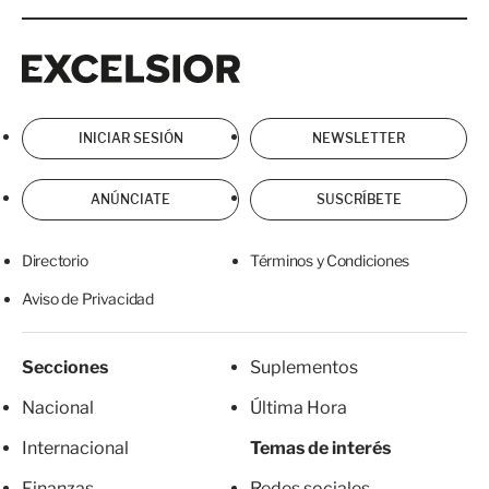
Excelsior
Excelsior
INICIAR SESIÓN
NEWSLETTER
ANÚNCIATE
SUSCRÍBETE
Directorio
Términos y Condiciones
Aviso de Privacidad
Secciones
Suplementos
Nacional
Última Hora
Internacional
Temas de interés
Finanzas
Redes sociales