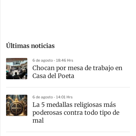
s
d
e
c
o
Últimas noticias
m
p
6 de agosto - 18:46 Hrs
a
Chocan por mesa de trabajo en
r
Casa del Poeta
t
i
6 de agosto - 14:01 Hrs
r
La 5 medallas religiosas más
poderosas contra todo tipo de
mal