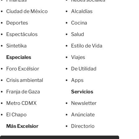
Ciudad de México
Alcaldías
Deportes
Cocina
Espectáculos
Salud
Sintetika
Estilo de Vida
Especiales
Viajes
Foro Excélsior
De Utilidad
Crisis ambiental
Apps
Franja de Gaza
Servicios
Metro CDMX
Newsletter
El Chapo
Anúnciate
Más Excelsior
Directorio
Mujeres
Suscripciones