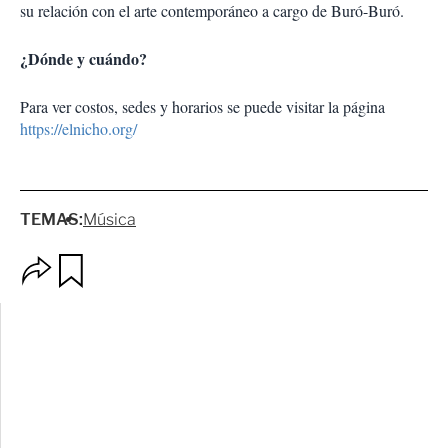
su relación con el arte contemporáneo a cargo de Buró-Buró.
¿Dónde y cuándo?
Para ver costos, sedes y horarios se puede visitar la página
https://elnicho.org/
TEMAS:
Música
O
G
p
u
c
a
i
r
o
d
n
a
e
r