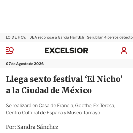
LO DE HOY:
DEA reconoce a García Harfuch
Se jubilan 4 perros detecto
E
x
M
I
c
e
n
n
e
i
07 de Agosto de 2026
ú
l
c
s
i
Llega sexto festival ‘El Nicho’
i
a
o
r
a la Ciudad de México
r
S
e
s
Se realizará en Casa de Francia, Goethe, Ex Teresa,
i
Centro Cultural de España y Museo Tamayo
ó
n
Por:
Sandra Sánchez