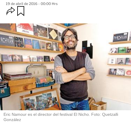
19 de abril de 2016 - 00:00 Hrs
O
G
u
p
a
c
r
i
d
o
a
n
r
e
s
d
e
c
o
m
p
a
r
t
i
r
Eric Namour es el director del festival El Nicho. Foto: Quetzalli
González