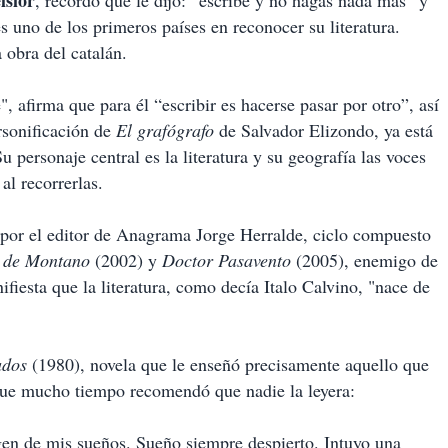
lsior
, recordó que le dijo: “escribe y no hagas nada más” y
 uno de los primeros países en reconocer su literatura.
 obra del catalán.
", afirma que para él “escribir es hacerse pasar por otro”, así
rsonificación de
El grafógrafo
de Salvador Elizondo, ya está
u personaje central es la literatura y su geografía las voces
al recorrerlas.
í por el editor de Anagrama Jorge Herralde, ciclo compuesto
l de Montano
(2002) y
Doctor Pasavento
(2005), enemigo de
fiesta que la literatura, como decía Italo Calvino, "nace de
pados
(1980), novela que le enseñó precisamente aquello que
 que mucho tiempo recomendó que nadie la leyera:
gen de mis sueños. Sueño siempre despierto. Intuyo una