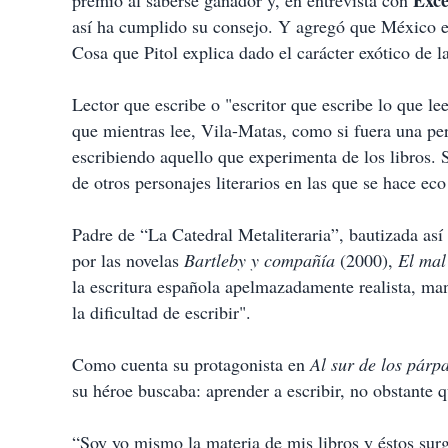
Excé
premio al saberse ganador y, en entrevista con
así ha cumplido su consejo. Y agregó que México es
Cosa que Pitol explica dado el carácter exótico de la
Lector que escribe o "escritor que escribe lo que lee
que mientras lee, Vila-Matas, como si fuera una pe
escribiendo aquello que experimenta de los libros. S
de otros personajes literarios en las que se hace eco 
Padre de “La Catedral Metaliteraria”, bautizada as
por las novelas
Bartleby y compañía
(2000),
El ma
la escritura española apelmazadamente realista, mani
la dificultad de escribir".
Como cuenta su protagonista en
Al sur de los pár
su héroe buscaba: aprender a escribir, no obstante
“Soy yo mismo la materia de mis libros y éstos sur