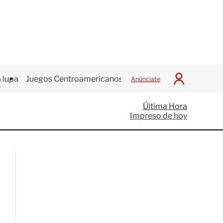
 lupa
Juegos Centroamericanos
Anúnciate
I
n
i
Última Hora
c
Impreso de hoy
i
a
r
S
e
s
i
ó
n