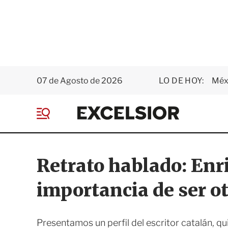
07 de Agosto de 2026
LO DE HOY:
Méxi
E
x
M
c
e
e
n
l
ú
s
Retrato hablado: Enr
i
o
importancia de ser o
r
Presentamos un perfil del escritor catalán, qu