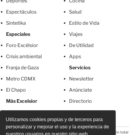
Deportes
Cocina
Espectáculos
Salud
Sintetika
Estilo de Vida
Especiales
Viajes
Foro Excélsior
De Utilidad
Crisis ambiental
Apps
Franja de Gaza
Servicios
Metro CDMX
Newsletter
El Chapo
Anúnciate
Más Excelsior
Directorio
Mujeres
Suscripciones
Utilizamos cookies propias y de terceros para
personalizar y mejorar el uso y la experiencia de
© 2026 Todos los derechos reservados. Prohibida la reproducción total
nuestros usuarios en nuestro sitio web.