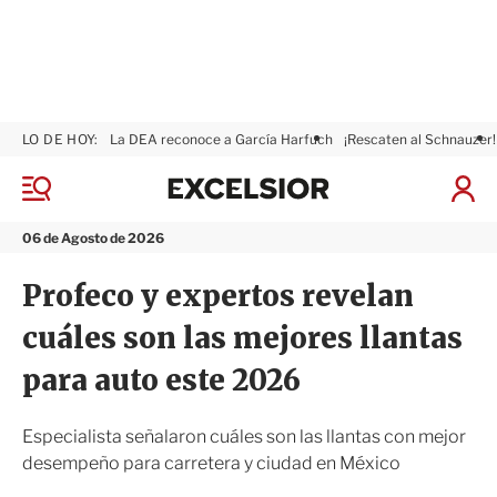
LO DE HOY:
La DEA reconoce a García Harfuch
¡Rescaten al Schnauzer!
E
x
M
I
c
e
n
n
e
i
06 de Agosto de 2026
ú
l
c
s
i
Profeco y expertos revelan
i
a
o
r
cuáles son las mejores llantas
r
S
e
para auto este 2026
s
i
ó
Especialista señalaron cuáles son las llantas con mejor
n
desempeño para carretera y ciudad en México