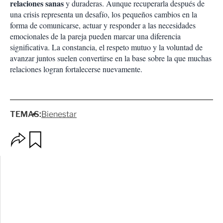
relaciones sanas
y duraderas. Aunque recuperarla después de
una crisis representa un desafío, los pequeños cambios en la
forma de comunicarse, actuar y responder a las necesidades
emocionales de la pareja pueden marcar una diferencia
significativa. La constancia, el respeto mutuo y la voluntad de
avanzar juntos suelen convertirse en la base sobre la que muchas
relaciones logran fortalecerse nuevamente.
TEMAS:
Bienestar
O
G
p
u
c
a
i
r
o
d
n
a
e
r