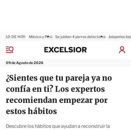
LO DE HOY:
México y Perú
Se jubilan 4 perros detectores
Jalapeños baj
E
x
M
I
c
e
n
n
e
i
09 de Agosto de 2026
ú
l
c
s
i
¿Sientes que tu pareja ya no
i
a
o
r
confía en ti? Los expertos
r
S
e
recomiendan empezar por
s
i
estos hábitos
ó
n
Descubre los hábitos que ayudan a reconstruir la