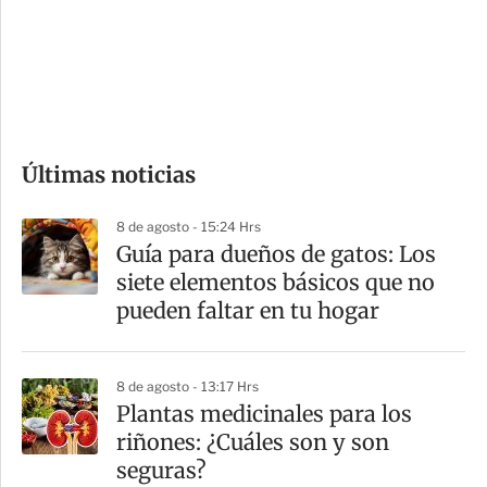
s
d
e
c
o
Últimas noticias
m
p
8 de agosto - 15:24 Hrs
a
Guía para dueños de gatos: Los
r
siete elementos básicos que no
t
pueden faltar en tu hogar
i
r
8 de agosto - 13:17 Hrs
Plantas medicinales para los
riñones: ¿Cuáles son y son
seguras?