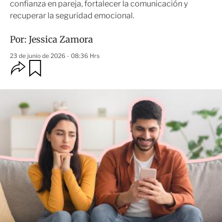
confianza en pareja, fortalecer la comunicación y
recuperar la seguridad emocional.
Por:
Jessica Zamora
23 de junio de 2026 - 08:36 Hrs
O
G
u
p
a
c
r
i
d
o
a
n
r
e
s
d
e
c
o
m
p
a
r
t