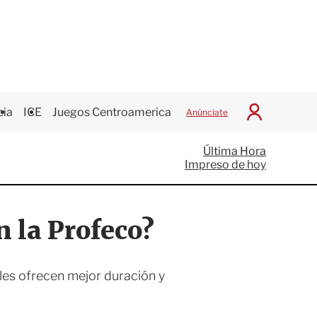
cia
ICE
Juegos Centroamericanos
Anúnciate
I
n
i
Última Hora
c
Impreso de hoy
i
a
r
S
n la Profeco?
e
s
i
ó
les ofrecen mejor duración y
n