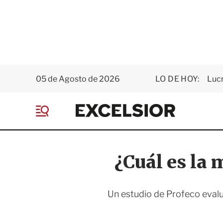
05 de Agosto de 2026
LO DE HOY:
Luc
E
x
M
c
e
e
n
l
ú
s
¿Cuál es la 
i
o
r
Un estudio de Profeco evalu