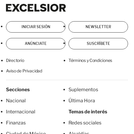
Excelsior
Excelsior
INICIAR SESIÓN
NEWSLETTER
ANÚNCIATE
SUSCRÍBETE
Directorio
Términos y Condiciones
Aviso de Privacidad
Secciones
Suplementos
Nacional
Última Hora
Internacional
Temas de interés
Finanzas
Redes sociales
Ciudad de México
Alcaldías