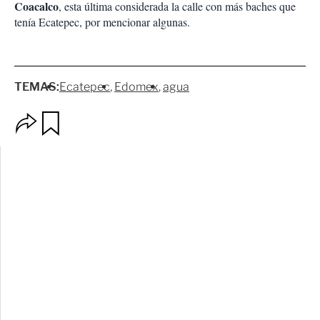
Coacalco
, esta última considerada la calle con más baches que
tenía Ecatepec, por mencionar algunas.
TEMAS:
Ecatepec
Edomex
agua
O
G
p
u
c
a
i
r
o
d
n
a
e
r
s
d
e