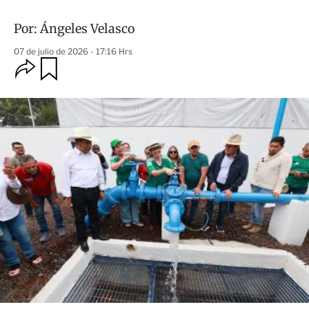
Por:
Ángeles Velasco
07 de julio de 2026 - 17:16 Hrs
O
G
u
p
a
c
r
i
d
o
a
n
r
e
s
d
e
c
o
m
p
a
r
t
i
r