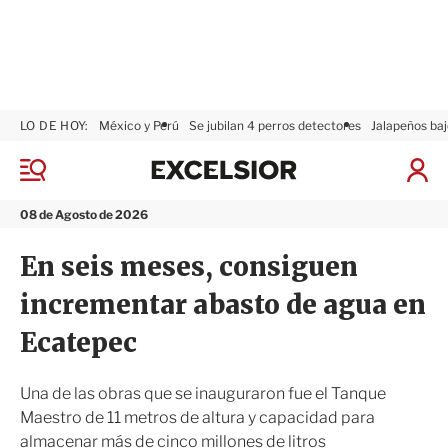
LO DE HOY:
México y Perú
Se jubilan 4 perros detectores
Jalapeños baj
E
x
M
I
c
e
n
n
e
i
08 de Agosto de 2026
ú
l
c
s
i
En seis meses, consiguen
i
a
o
r
incrementar abasto de agua en
r
S
e
Ecatepec
s
i
ó
Una de las obras que se inauguraron fue el Tanque
n
Maestro de 11 metros de altura y capacidad para
almacenar más de cinco millones de litros