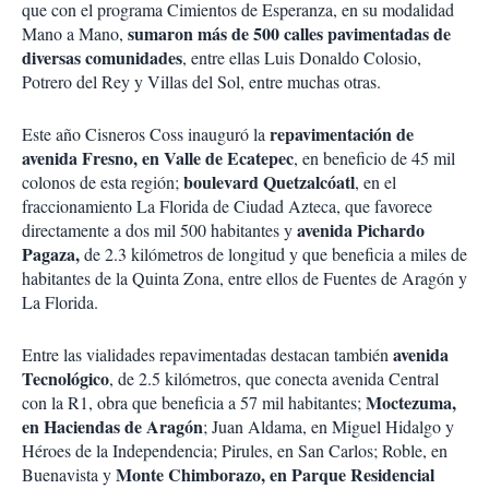
que con el programa Cimientos de Esperanza, en su modalidad
sumaron más de 500 calles pavimentadas de
Mano a Mano,
diversas comunidades
, entre ellas Luis Donaldo Colosio,
Potrero del Rey y Villas del Sol, entre muchas otras.
repavimentación de
Este año Cisneros Coss inauguró la
avenida Fresno, en Valle de Ecatepec
, en beneficio de 45 mil
boulevard Quetzalcóatl
colonos de esta región;
, en el
fraccionamiento La Florida de Ciudad Azteca, que favorece
avenida Pichardo
directamente a dos mil 500 habitantes y
Pagaza,
de 2.3 kilómetros de longitud y que beneficia a miles de
habitantes de la Quinta Zona, entre ellos de Fuentes de Aragón y
La Florida.
avenida
Entre las vialidades repavimentadas destacan también
Tecnológico
, de 2.5 kilómetros, que conecta avenida Central
Moctezuma,
con la R1, obra que beneficia a 57 mil habitantes;
en Haciendas de Aragón
; Juan Aldama, en Miguel Hidalgo y
Héroes de la Independencia; Pirules, en San Carlos; Roble, en
Monte Chimborazo, en Parque Residencial
Buenavista y