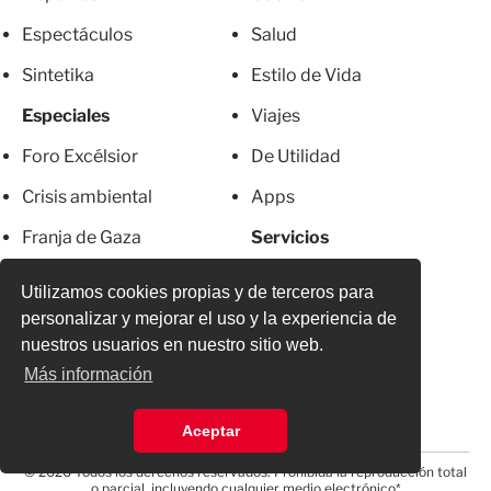
Espectáculos
Salud
Sintetika
Estilo de Vida
Especiales
Viajes
Foro Excélsior
De Utilidad
Crisis ambiental
Apps
Franja de Gaza
Servicios
Metro CDMX
Newsletter
Utilizamos cookies propias y de terceros para
El Chapo
Anúnciate
personalizar y mejorar el uso y la experiencia de
nuestros usuarios en nuestro sitio web.
Más Excelsior
Directorio
Más información
Mujeres
Suscripciones
Aceptar
© 2026 Todos los derechos reservados. Prohibida la reproducción total
o parcial, incluyendo cualquier medio electrónico*