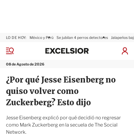
LO DE HOY:
México y Perú
Se jubilan 4 perros detectores
Jalapeños baj
E
x
M
I
c
e
n
n
e
i
08 de Agosto de 2026
ú
l
c
s
i
¿Por qué Jesse Eisenberg no
i
a
o
r
quiso volver como
r
S
e
Zuckerberg? Esto dijo
s
i
ó
Jesse Eisenberg explicó por qué decidió no regresar
n
como Mark Zuckerberg en la secuela de The Social
Network.