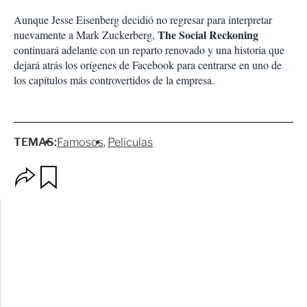
Aunque Jesse Eisenberg decidió no regresar para interpretar
The Social Reckoning
nuevamente a Mark Zuckerberg,
continuará adelante con un reparto renovado y una historia que
dejará atrás los orígenes de Facebook para centrarse en uno de
los capítulos más controvertidos de la empresa.
TEMAS:
Famosos
Películas
O
G
p
u
c
a
i
r
o
d
n
a
e
r