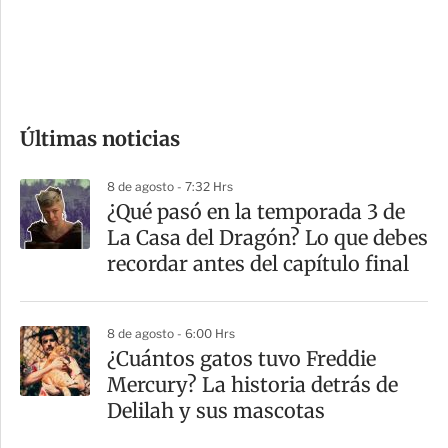
s
d
e
c
o
Últimas noticias
m
p
8 de agosto - 7:32 Hrs
a
⁠¿Qué pasó en la temporada 3 de
r
La Casa del Dragón? Lo que debes
t
recordar antes del capítulo final
i
r
8 de agosto - 6:00 Hrs
¿Cuántos gatos tuvo Freddie
Mercury? La historia detrás de
Delilah y sus mascotas