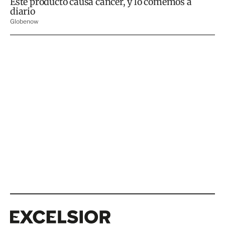
Excelsior
Excelsior