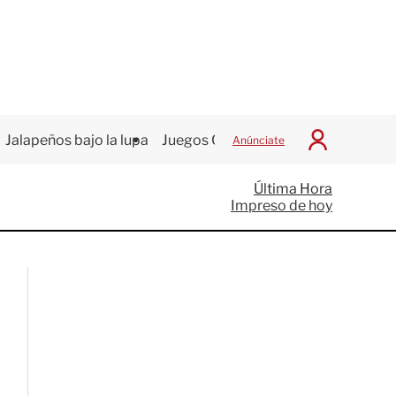
Jalapeños bajo la lupa
Juegos Centroamericanos
Anúnciate
I
n
i
Última Hora
c
Impreso de hoy
i
a
r
S
e
s
i
ó
n