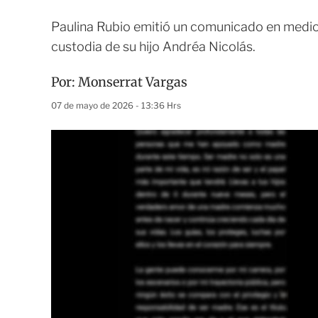
Paulina Rubio emitió un comunicado en medio d
custodia de su hijo Andréa Nicolás.
Por:
Monserrat Vargas
07 de mayo de 2026 - 13:36 Hrs