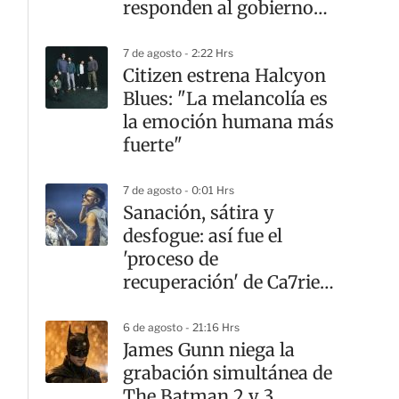
responden al gobierno
argentino
7 de agosto - 2:22 Hrs
Citizen estrena Halcyon
Blues: "La melancolía es
la emoción humana más
fuerte"
7 de agosto - 0:01 Hrs
Sanación, sátira y
desfogue: así fue el
'proceso de
recuperación' de Ca7riel
y Paco Amoroso en
CDMX
6 de agosto - 21:16 Hrs
James Gunn niega la
grabación simultánea de
The Batman 2 y 3