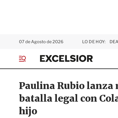
07 de Agosto de 2026
LO DE HOY:
DEA
E
x
M
c
e
e
n
l
ú
s
Paulina Rubio lanza 
i
o
batalla legal con Cola
r
hijo