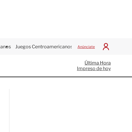
canos
Juegos Centroamericanos
Anúnciate
I
n
i
Última Hora
c
Impreso de hoy
i
a
r
S
e
s
i
ó
n