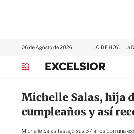
06 de Agosto de 2026
LO DE HOY:
La D
E
x
M
c
e
e
n
l
ú
s
Michelle Salas, hija 
i
o
cumpleaños y así reco
r
Michelle Salas festejó sus 37 años con una esc