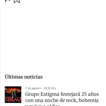
p
u
c
a
i
r
o
d
n
a
e
r
s
d
e
c
o
Últimas noticias
m
p
7 de agosto - 22:21 Hrs
a
Grupo Estigma festejará 25 años
r
con una noche de rock, bohemia
t