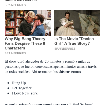
El show duró alrededor de
20
minutos y reunió a miles de
personas que fueron convocadas apenas minutos antes a través
clásicos como:
de redes sociales.
Ahí resonaron los
Hung Up
Get
Together
I Love New York
estrenó nuevas canciones
Además,
como "I Feel So Free",