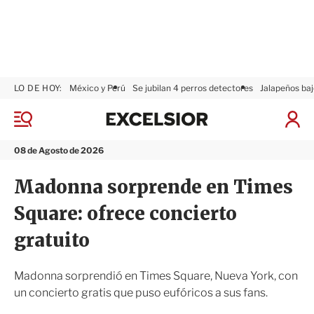
LO DE HOY:
México y Perú
Se jubilan 4 perros detectores
Jalapeños baj
E
x
M
I
c
e
n
n
e
i
08 de Agosto de 2026
ú
l
c
s
i
Madonna sorprende en Times
i
a
o
r
Square: ofrece concierto
r
S
e
gratuito
s
i
ó
Madonna sorprendió en Times Square, Nueva York, con
n
un concierto gratis que puso eufóricos a sus fans.