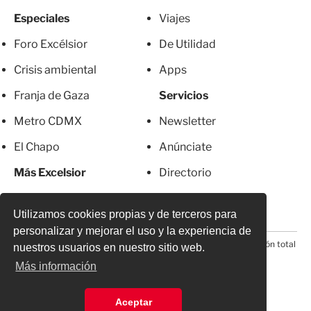
Especiales
Viajes
Foro Excélsior
De Utilidad
Crisis ambiental
Apps
Franja de Gaza
Servicios
Metro CDMX
Newsletter
El Chapo
Anúnciate
Más Excelsior
Directorio
Mujeres
Suscripciones
Utilizamos cookies propias y de terceros para
personalizar y mejorar el uso y la experiencia de
© 2026 Todos los derechos reservados. Prohibida la reproducción total
nuestros usuarios en nuestro sitio web.
o parcial, incluyendo cualquier medio electrónico*
Más información
Aceptar