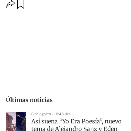
O
G
p
u
c
a
i
r
o
d
n
a
e
r
s
d
e
c
o
Últimas noticias
m
p
8 de agosto - 10:43 Hrs
a
Así suena “Yo Era Poesía”, nuevo
r
tema de Alejandro Sanz y Eden