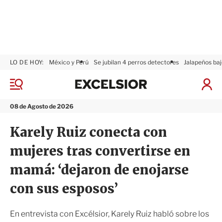
LO DE HOY:
México y Perú
Se jubilan 4 perros detectores
Jalapeños baj
E
x
M
I
c
e
n
n
e
i
08 de Agosto de 2026
ú
l
c
s
i
Karely Ruiz conecta con
i
a
o
r
mujeres tras convertirse en
r
S
e
mamá: ‘dejaron de enojarse
s
i
con sus esposos’
ó
n
En entrevista con Excélsior, Karely Ruiz habló sobre los