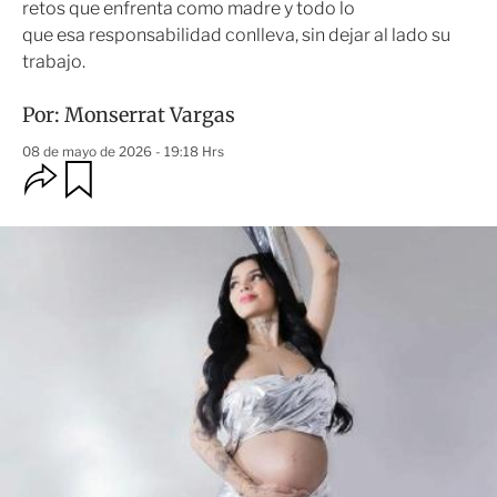
retos que enfrenta como madre y todo lo
que esa responsabilidad conlleva, sin dejar al lado su
trabajo.
Por:
Monserrat Vargas
08 de mayo de 2026 - 19:18 Hrs
O
G
u
p
a
c
r
i
d
o
a
n
r
e
s
d
e
c
o
m
p
a
r