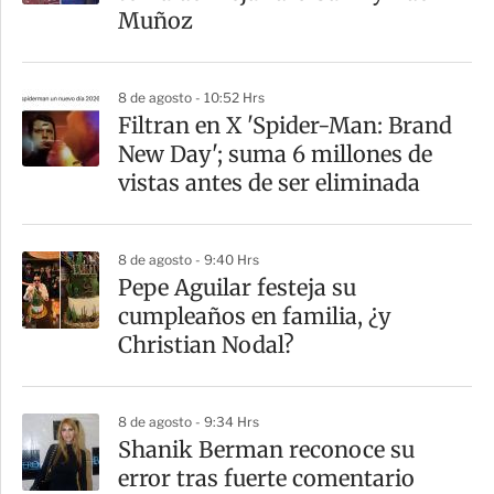
t
Muñoz
i
r
8 de agosto - 10:52 Hrs
Filtran en X 'Spider-Man: Brand
New Day'; suma 6 millones de
vistas antes de ser eliminada
8 de agosto - 9:40 Hrs
Pepe Aguilar festeja su
cumpleaños en familia, ¿y
Christian Nodal?
8 de agosto - 9:34 Hrs
Shanik Berman reconoce su
error tras fuerte comentario