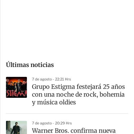
n
a
e
r
s
d
e
c
o
Últimas noticias
m
p
7 de agosto - 22:21 Hrs
a
Grupo Estigma festejará 25 años
r
con una noche de rock, bohemia
t
y música oldies
i
r
7 de agosto - 20:29 Hrs
Warner Bros. confirma nueva