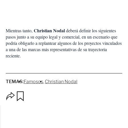
Christian Nodal
Mientras tanto,
deberá definir los siguientes
pasos junto a su equipo legal y comercial, en un escenario que
podría obligarlo a replantear algunos de los proyectos vinculados
a una de las marcas más representativas de su trayectoria
reciente.
TEMAS:
Famosos
Christian Nodal
O
G
p
u
c
a
i
r
o
d