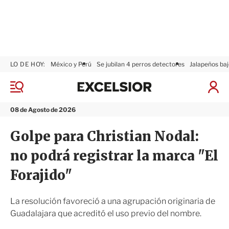
LO DE HOY:
México y Perú
Se jubilan 4 perros detectores
Jalapeños baj
E
x
M
I
c
e
n
n
e
i
08 de Agosto de 2026
ú
l
c
s
i
Golpe para Christian Nodal:
i
a
o
r
no podrá registrar la marca "El
r
S
e
Forajido"
s
i
ó
La resolución favoreció a una agrupación originaria de
n
Guadalajara que acreditó el uso previo del nombre.