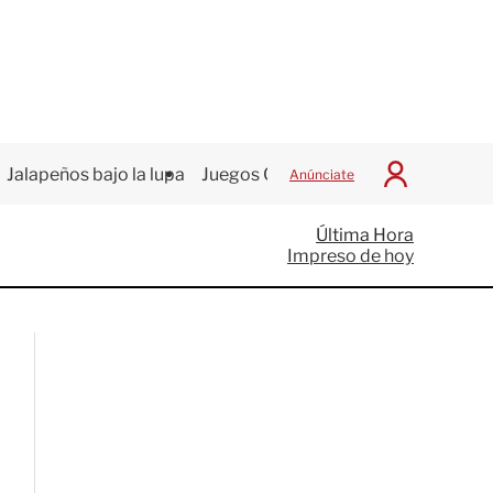
Jalapeños bajo la lupa
Juegos Centroamericanos
Anúnciate
I
n
i
Última Hora
c
Impreso de hoy
i
a
r
S
e
s
i
ó
n