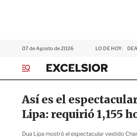
07 de Agosto de 2026
LO DE HOY:
DEA
E
x
M
c
e
e
n
l
ú
s
Así es el espectacula
i
o
Lipa: requirió 1,155 
r
Dua Lipa mostró el espectacular vestido Chan