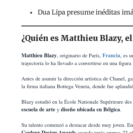
Dua Lipa presume inéditas im
¿Quién es Matthieu Blazy, e
Matthieu Blazy
Francia
, originario de París,
, es 
trayectoria lo ha llevado a convertirse en una figura
Antes de asumir la dirección artística de Chanel, ga
la firma italiana Bottega Veneta, donde fue aplaudi
Blazy estudió en la École Nationale Supérieure de
escuela de arte
diseño ubicada en Bélgica
y
.
Su talento comenzó a destacar desde muy joven. E
Couleur Design Awards
cuando tenía apenas 22 añ