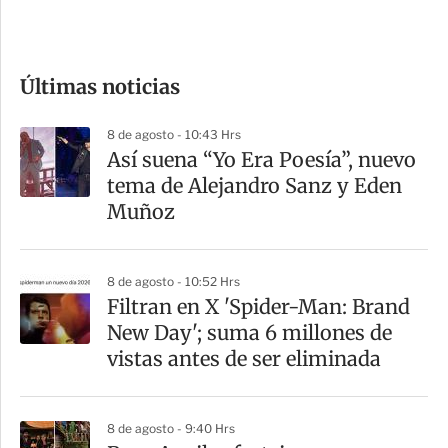
e
c
o
Últimas noticias
m
p
8 de agosto - 10:43 Hrs
a
Así suena “Yo Era Poesía”, nuevo
r
tema de Alejandro Sanz y Eden
t
Muñoz
i
r
8 de agosto - 10:52 Hrs
Filtran en X 'Spider-Man: Brand
New Day'; suma 6 millones de
vistas antes de ser eliminada
8 de agosto - 9:40 Hrs