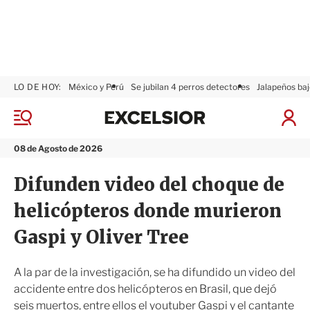
LO DE HOY:
México y Perú
Se jubilan 4 perros detectores
Jalapeños baj
E
x
M
I
c
e
n
n
e
i
08 de Agosto de 2026
ú
l
c
s
i
Difunden video del choque de
i
a
o
r
helicópteros donde murieron
r
S
e
Gaspi y Oliver Tree
s
i
ó
A la par de la investigación, se ha difundido un video del
n
accidente entre dos helicópteros en Brasil, que dejó
seis muertos, entre ellos el youtuber Gaspi y el cantante