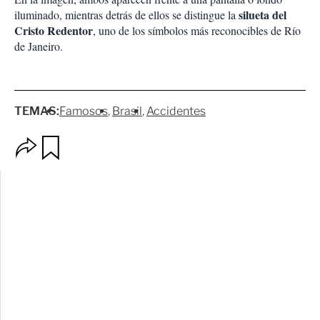
silueta del
iluminado, mientras detrás de ellos se distingue la
Cristo Redentor
, uno de los símbolos más reconocibles de Río
de Janeiro.
TEMAS:
Famosos
Brasil
Accidentes
O
G
p
u
c
a
i
r
o
d
n
a
e
r
s
d