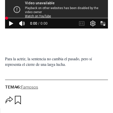
Para la actriz, la sentencia no cambia el pasado, pero sí
representa el cierre de una larga lucha.
TEMAS:
Famosos
O
G
p
u