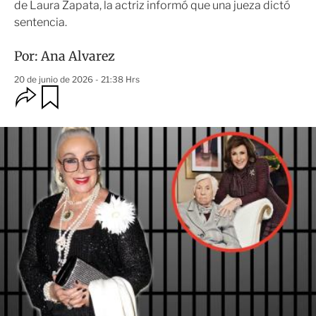
de Laura Zapata, la actriz informó que una jueza dictó
sentencia.
Por:
Ana Alvarez
20 de junio de 2026 - 21:38 Hrs
O
G
u
p
a
c
r
i
d
o
a
n
r
e
s
d
e
c
o
m
p
a
r
t