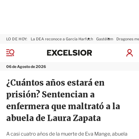
LO DE HOY:
La DEA reconoce a García Harfuch
Gastélum
Dragones m
E
x
M
I
c
e
n
n
e
i
06 de Agosto de 2026
ú
l
c
s
i
¿Cuántos años estará en
i
a
o
r
prisión? Sentencian a
r
S
e
enfermera que maltrató a la
s
i
abuela de Laura Zapata
ó
n
A casi cuatro años de la muerte de Eva Mange, abuela