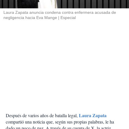
i
r
Laura Zapata anuncia condena contra enfermera acusada de
negligencia hacia Eva Mange
Especial
Laura Zapata
Después de varios años de batalla legal,
compartió una noticia que, según sus propias palabras, le ha
dado un poco de paz. A través de su cuenta de X, la actriz