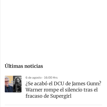
c
a
i
r
o
d
n
a
e
r
s
d
e
c
o
Últimas noticias
m
p
6 de agosto - 16:00 Hrs
a
¿Se acabó el DCU de James Gunn?
r
Warner rompe el silencio tras el
t
fracaso de Supergirl
i