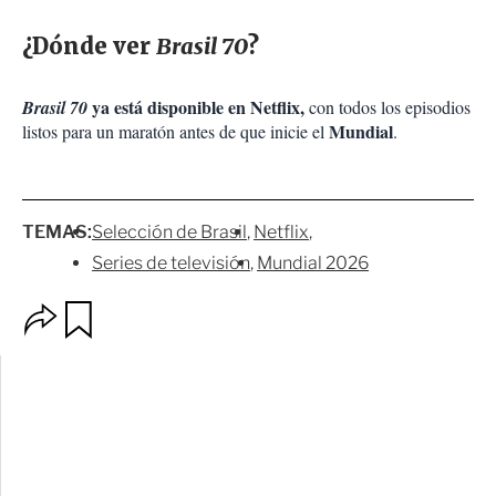
¿Dónde ver
Brasil 70
?
ya está disponible en Netflix,
Brasil 70
con todos los episodios
Mundial
listos para un maratón antes de que inicie el
.
TEMAS:
Selección de Brasil
Netflix
Series de televisión
Mundial 2026
O
G
p
u
c
a
i
r
o
d
n
a