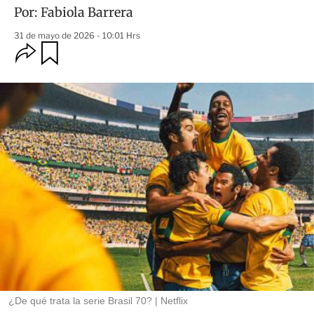
Por:
Fabiola Barrera
31 de mayo de 2026 - 10:01 Hrs
O
G
u
p
a
c
r
i
d
o
a
n
r
e
s
d
e
c
o
m
p
a
r
t
i
r
¿De qué trata la serie Brasil 70?
Netflix