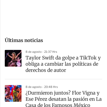
e
r
s
d
e
c
o
Últimas noticias
m
p
8 de agosto - 21:37 Hrs
a
Taylor Swift da golpe a TikTok y
r
obliga a cambiar las políticas de
t
derechos de autor
i
r
8 de agosto - 20:48 Hrs
¿Durmieron juntos? Flor Vigna y
Ese Pérez desatan la pasión en La
Casa de los Famosos México