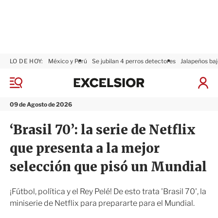
LO DE HOY:
México y Perú
Se jubilan 4 perros detectores
Jalapeños baj
E
x
M
I
c
e
n
n
e
i
09 de Agosto de 2026
ú
l
c
s
i
‘Brasil 70’: la serie de Netflix
i
a
o
r
que presenta a la mejor
r
S
e
selección que pisó un Mundial
s
i
ó
¡Fútbol, política y el Rey Pelé! De esto trata 'Brasil 70', la
n
miniserie de Netflix para prepararte para el Mundial.