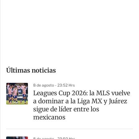
o
d
n
a
e
r
s
d
e
c
o
Últimas noticias
m
p
8 de agosto - 23:52 Hrs
a
Leagues Cup 2026: la MLS vuelve
r
a dominar a la Liga MX y Juárez
t
sigue de líder entre los
i
mexicanos
r
8 de agosto - 23:50 Hrs