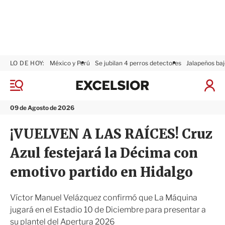
LO DE HOY:
México y Perú
Se jubilan 4 perros detectores
Jalapeños baj
E
x
M
I
c
e
n
n
e
i
09 de Agosto de 2026
ú
l
c
s
i
¡VUELVEN A LAS RAÍCES! Cruz
i
a
o
r
Azul festejará la Décima con
r
S
e
emotivo partido en Hidalgo
s
i
ó
Víctor Manuel Velázquez confirmó que La Máquina
n
jugará en el Estadio 10 de Diciembre para presentar a
su plantel del Apertura 2026