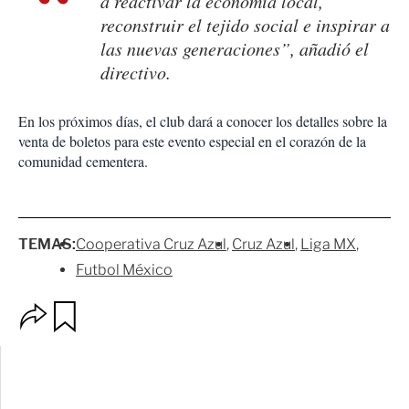
a reactivar la economía local,
reconstruir el tejido social e inspirar a
las nuevas generaciones”, añadió el
directivo.
En los próximos días, el club dará a conocer los detalles sobre la
venta de boletos para este evento especial en el corazón de la
comunidad cementera.
TEMAS:
Cooperativa Cruz Azul
Cruz Azul
Liga MX
Futbol México
O
G
p
u
c
a
i
r