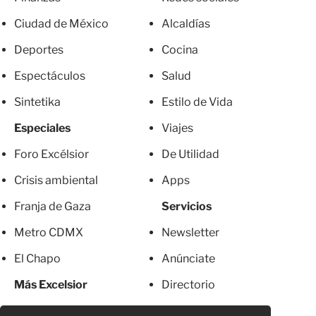
Ciudad de México
Alcaldías
Deportes
Cocina
Espectáculos
Salud
Sintetika
Estilo de Vida
Especiales
Viajes
Foro Excélsior
De Utilidad
Crisis ambiental
Apps
Franja de Gaza
Servicios
Metro CDMX
Newsletter
El Chapo
Anúnciate
Más Excelsior
Directorio
Mujeres
Suscripciones