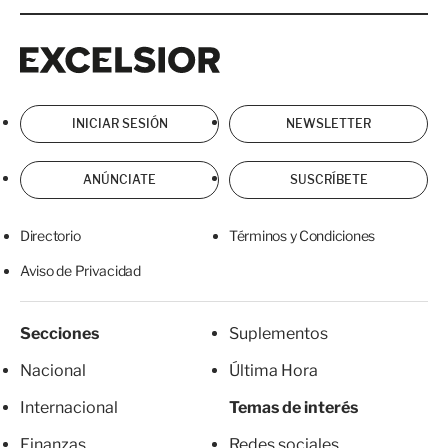
Excelsior
Excelsior
INICIAR SESIÓN
NEWSLETTER
ANÚNCIATE
SUSCRÍBETE
Directorio
Términos y Condiciones
Aviso de Privacidad
Secciones
Suplementos
Nacional
Última Hora
Internacional
Temas de interés
Finanzas
Redes sociales