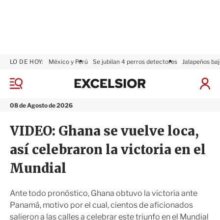
LO DE HOY:
México y Perú
Se jubilan 4 perros detectores
Jalapeños baj
E
x
M
I
c
e
n
n
e
i
08 de Agosto de 2026
ú
l
c
s
i
VIDEO: Ghana se vuelve loca,
i
a
o
r
así celebraron la victoria en el
r
S
e
Mundial
s
i
ó
Ante todo pronóstico, Ghana obtuvo la victoria ante
n
Panamá, motivo por el cual, cientos de aficionados
salieron a las calles a celebrar este triunfo en el Mundial