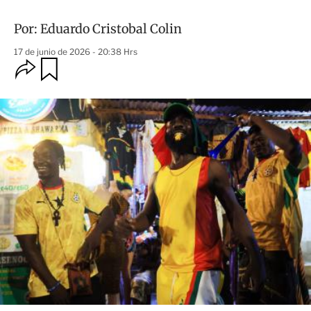
Por:
Eduardo Cristobal Colin
17 de junio de 2026 - 20:38 Hrs
O
G
u
p
a
c
r
i
d
o
a
n
r
e
s
d
e
c
o
m
p
a
r
t
i
r