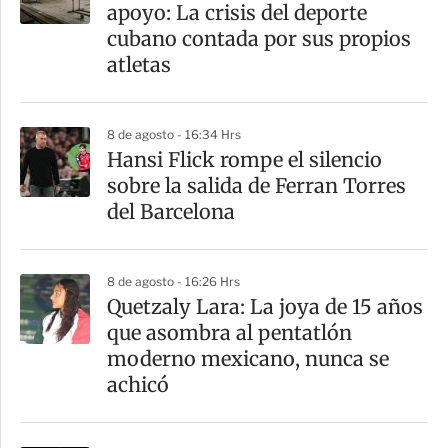
r
apoyo: La crisis del deporte
t
cubano contada por sus propios
i
atletas
r
8 de agosto - 16:34 Hrs
Hansi Flick rompe el silencio
sobre la salida de Ferran Torres
del Barcelona
8 de agosto - 16:26 Hrs
Quetzaly Lara: La joya de 15 años
que asombra al pentatlón
moderno mexicano, nunca se
achicó