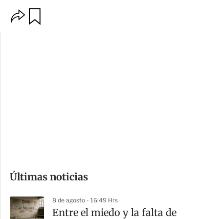
O
G
p
u
c
a
i
r
o
d
n
a
e
r
s
d
e
c
o
Últimas noticias
m
p
8 de agosto - 16:49 Hrs
a
Entre el miedo y la falta de