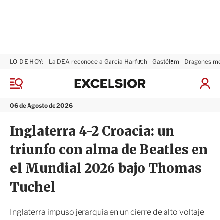
LO DE HOY:
La DEA reconoce a García Harfuch
Gastélum
Dragones m
E
x
M
I
c
e
n
n
e
i
06 de Agosto de 2026
ú
l
c
s
i
Inglaterra 4-2 Croacia: un
i
a
o
r
triunfo con alma de Beatles en
r
S
e
el Mundial 2026 bajo Thomas
s
i
Tuchel
ó
n
Inglaterra impuso jerarquía en un cierre de alto voltaje