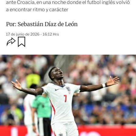
ante Croacia, en una noche donde el futbol inglés volvió
a encontrar ritmo y carácter
Por:
Sebastián Díaz de León
17 de junio de 2026 - 16:12 Hrs
O
G
u
p
a
c
r
i
d
o
a
n
r
e
s
d
e
c
o
m
p
a
r
t