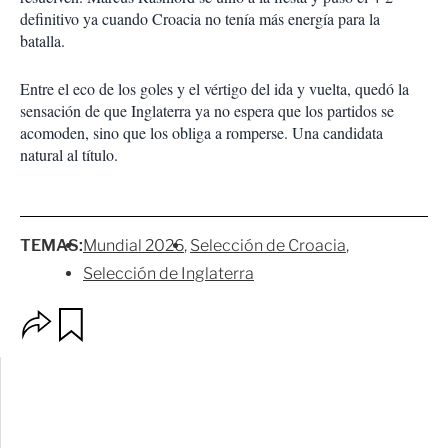
definitivo ya cuando Croacia no tenía más energía para la
batalla.
Entre el eco de los goles y el vértigo del ida y vuelta, quedó la
sensación de que Inglaterra ya no espera que los partidos se
acomoden, sino que los obliga a romperse. Una candidata
natural al título.
TEMAS:
Mundial 2026
Selección de Croacia
Selección de Inglaterra
O
G
p
u
c
a
i
r
o
d