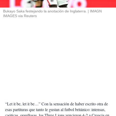
i
r
Bukayo Saka festejando la anotación de Inglaterra.
IMAGN
IMAGES via Reuters
“Let it be, let it be…” Con la sensación de haber escrito otra de
esas partituras que tanto le gustan al futbol británico: intensas,
caóticas, orgullosas, los Three Lions vencieron 4-2 a Croacia en