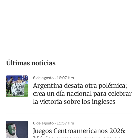
n
a
e
r
s
d
e
c
o
Últimas noticias
m
p
6 de agosto - 16:07 Hrs
a
Argentina desata otra polémica;
r
crea un día nacional para celebrar
t
la victoria sobre los ingleses
i
r
6 de agosto - 15:57 Hrs
Juegos Centroamericanos 2026: