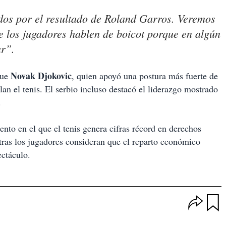
os por el resultado de Roland Garros. Veremos
e los jugadores hablen de boicot porque en algún
r”.
Novak Djokovic
fue
, quien apoyó una postura más fuerte de
lan el tenis. El serbio incluso destacó el liderazgo mostrado
.
to en el que el tenis genera cifras récord en derechos
ntras los jugadores consideran que el reparto económico
ectáculo.
O
p
u