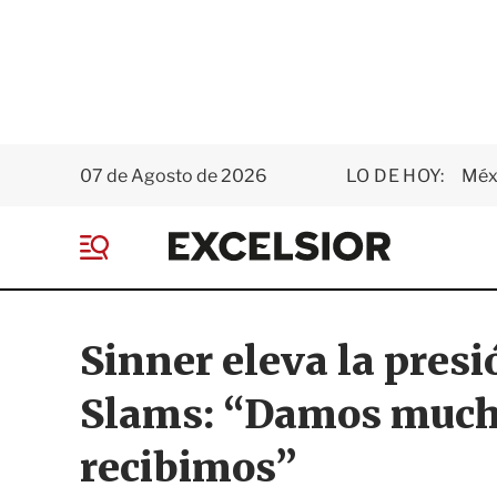
07 de Agosto de 2026
LO DE HOY:
Méxi
E
x
M
c
e
e
n
l
ú
s
Sinner eleva la presi
i
o
Slams: “Damos mucho
r
recibimos”