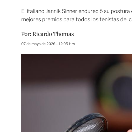
El italiano Jannik Sinner endureció su postur
mejores premios para todos los tenistas del c
Por:
Ricardo Thomas
07 de mayo de 2026 - 12:05 Hrs