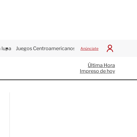
 lupa
Juegos Centroamericanos
Anúnciate
I
n
i
Última Hora
c
Impreso de hoy
i
a
r
S
e
s
i
ó
n