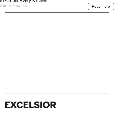
Excelsior
Excelsior