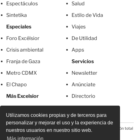
Espectáculos
Salud
Sintetika
Estilo de Vida
Especiales
Viajes
Foro Excélsior
De Utilidad
Crisis ambiental
Apps
Franja de Gaza
Servicios
Metro CDMX
Newsletter
El Chapo
Anúnciate
Más Excelsior
Directorio
Mujeres
Suscripciones
Utilizamos cookies propias y de terceros para
personalizar y mejorar el uso y la experiencia de
© 2026 Todos los derechos reservados. Prohibida la reproducción total
nuestros usuarios en nuestro sitio web.
o parcial, incluyendo cualquier medio electrónico*
Más información