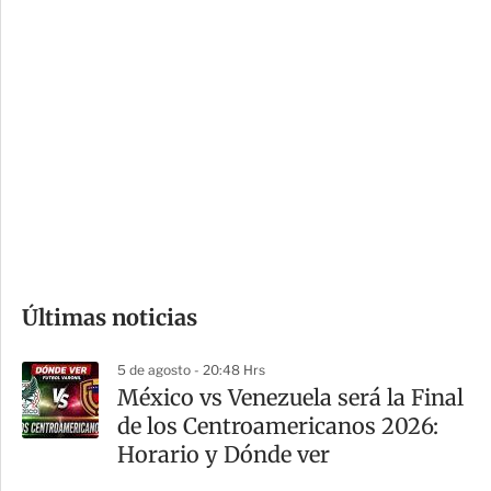
c
a
i
r
o
d
n
a
e
r
s
d
e
c
o
Últimas noticias
m
p
5 de agosto - 20:48 Hrs
a
México vs Venezuela será la Final
r
de los Centroamericanos 2026:
t
Horario y Dónde ver
i