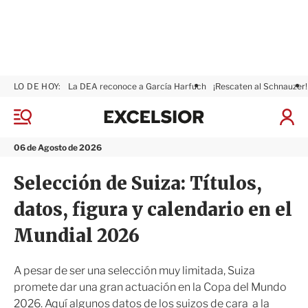
LO DE HOY:
La DEA reconoce a García Harfuch
¡Rescaten al Schnauzer!
E
x
M
I
c
e
n
n
e
i
06 de Agosto de 2026
ú
l
c
s
i
Selección de Suiza: Títulos,
i
a
o
r
datos, figura y calendario en el
r
S
e
Mundial 2026
s
i
ó
A pesar de ser una selección muy limitada, Suiza
n
promete dar una gran actuación en la Copa del Mundo
2026. Aquí algunos datos de los suizos de cara a la