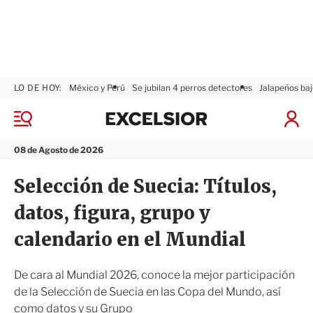
LO DE HOY:
México y Perú
Se jubilan 4 perros detectores
Jalapeños baj
E
x
M
I
c
e
n
n
e
i
08 de Agosto de 2026
ú
l
c
s
i
Selección de Suecia: Títulos,
i
a
o
r
datos, figura, grupo y
r
S
e
calendario en el Mundial
s
i
ó
De cara al Mundial 2026, conoce la mejor participación
n
de la Selección de Suecia en las Copa del Mundo, así
como datos y su Grupo