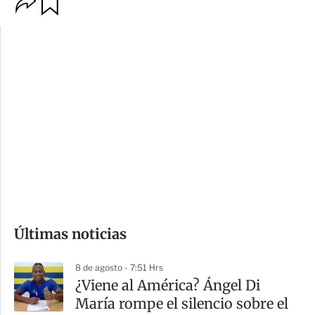
O
G
p
u
c
a
i
r
o
d
n
a
e
r
s
d
e
c
o
Últimas noticias
m
p
8 de agosto - 7:51 Hrs
a
¿Viene al América? Ángel Di
r
María rompe el silencio sobre el