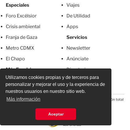
Especiales
Viajes
Foro Excélsior
De Utilidad
Crisis ambiental
Apps
Franja de Gaza
Servicios
Metro CDMX
Newsletter
El Chapo
Anúnciate
Más Excelsior
Directorio
Utilizamos cookies propias y de terceros para
Mujeres
Suscripciones
personalizar y mejorar el uso y la experiencia de
nuestros usuarios en nuestro sitio web.
Más información
© 2026 Todos los derechos reservados. Prohibida la reproducción total
o parcial, incluyendo cualquier medio electrónico*
Aceptar