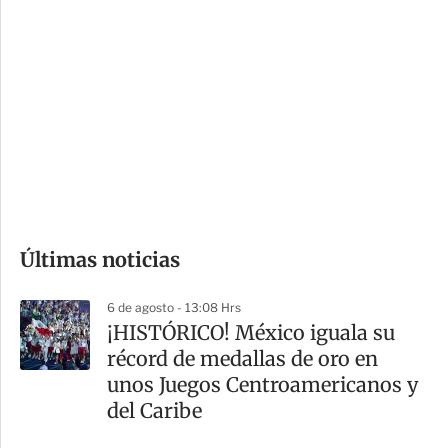
i
r
o
d
n
a
e
r
s
d
e
c
o
Últimas noticias
m
p
6 de agosto - 13:08 Hrs
a
¡HISTÓRICO! México iguala su
r
récord de medallas de oro en
t
unos Juegos Centroamericanos y
i
del Caribe
r