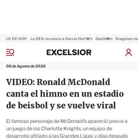
LO DE HOY:
La DEA reconoce a García Harfuch
Gastélum
Dragones m
E
x
M
I
c
e
n
n
e
i
06 de Agosto de 2026
ú
l
c
s
i
VIDEO: Ronald McDonald
i
a
o
r
canta el himno en un estadio
r
S
e
de beisbol y se vuelve viral
s
i
ó
El famoso personaje de McDonald’s apareció previo a
n
un juego de los Charlotte Knights, un equipo de
desarrollo afiliado a las Grandes Ligas, y días después