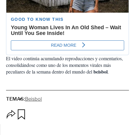
El video continúa acumulando reproducciones y comentarios,
consolidándose como uno de los momentos virales más
beisbol
peculiares de la semana dentro del mundo del
.
TEMAS:
Beisbol
O
G
p
u
c
a