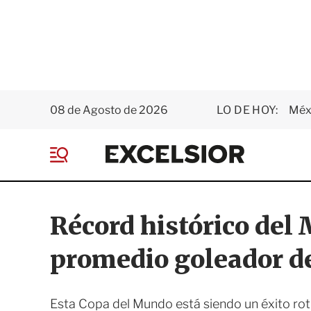
08 de Agosto de 2026
LO DE HOY:
Méxi
E
x
M
c
e
e
n
l
ú
s
Récord histórico del
i
o
promedio goleador d
r
Esta Copa del Mundo está siendo un éxito rotu