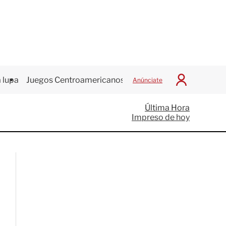
 lupa
Juegos Centroamericanos
Anúnciate
I
n
i
Última Hora
c
Impreso de hoy
i
a
r
S
e
s
i
ó
n