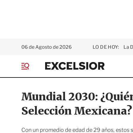
06 de Agosto de 2026
LO DE HOY:
La D
E
x
M
c
e
e
n
l
ú
s
Mundial 2030: ¿Quién
i
o
Selección Mexicana?
r
Con un promedio de edad de 29 años, estos s