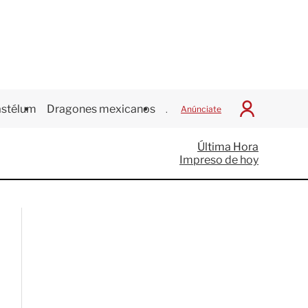
stélum
Dragones mexicanos
Juegos Centroamericanos
Anúnciate
I
n
i
Última Hora
c
Impreso de hoy
i
a
r
S
e
s
i
ó
n