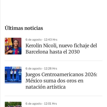
d
e
c
o
Últimas noticias
m
p
6 de agosto - 12:43 Hrs
a
Kerolin Nicoli, nuevo fichaje del
r
Barcelona hasta el 2030
t
i
6 de agosto - 12:28 Hrs
r
Juegos Centroamericanos 2026:
México suma dos oros en
natación artística
6 de agosto - 12:01 Hrs