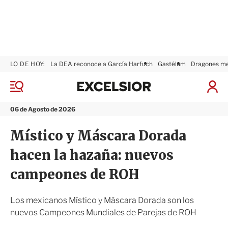
LO DE HOY:
La DEA reconoce a García Harfuch
Gastélum
Dragones m
E
x
M
I
c
e
n
n
e
i
06 de Agosto de 2026
ú
l
c
s
i
Místico y Máscara Dorada
i
a
o
r
hacen la hazaña: nuevos
r
S
e
campeones de ROH
s
i
ó
Los mexicanos Místico y Máscara Dorada son los
n
nuevos Campeones Mundiales de Parejas de ROH