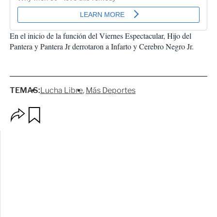
En el inicio de la función del Viernes Espectacular, Hijo del
Pantera y Pantera Jr derrotaron a Infarto y Cerebro Negro Jr.
TEMAS:
Lucha Libre
Más Deportes
O
G
p
u
c
a
i
r
o
d
n
a
e
r
s