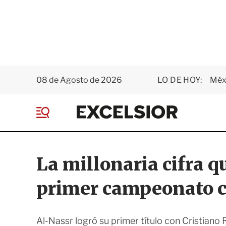
08 de Agosto de 2026
LO DE HOY:
Méxi
E
x
M
c
e
e
n
l
ú
s
La millonaria cifra q
i
o
primer campeonato c
r
Al-Nassr logró su primer título con Cristiano 