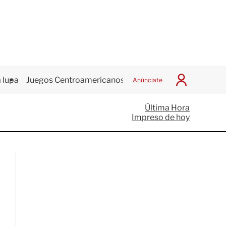
 lupa
Juegos Centroamericanos
Anúnciate
I
n
i
Última Hora
c
Impreso de hoy
i
a
r
S
e
s
i
ó
n