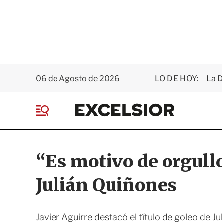
06 de Agosto de 2026
LO DE HOY:
La D
E
x
M
c
e
e
n
l
ú
s
“Es motivo de orgullo
i
o
Julián Quiñones
r
Javier Aguirre destacó el título de goleo de 