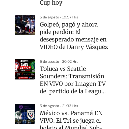
Cup hoy
5 de agosto - 19:57 Hrs
Golpeó, pagó y ahora
pide perdón: El
desesperado mensaje en
VIDEO de Danry Vásquez
5 de agosto - 20:02 Hrs
Toluca vs Seattle
Sounders: Transmisión
EN VIVO por Imagen TV
del partido de la Leagues
Cup
5 de agosto - 21:33 Hrs
México vs. Panamá EN
VIVO: El Tri se juega el
boleto al Mundial Sub-