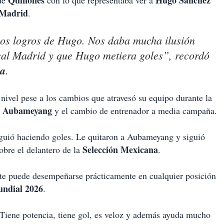
Quiñones
Hugo Sánchez
 de
con lo que representaba ver a
 Madrid
.
os logros de Hugo. Nos daba mucha ilusión
Real Madrid y que Hugo metiera goles”, recordó
na
.
nivel pese a los cambios que atravesó su equipo durante la
k Aubameyang
y el cambio de entrenador a media campaña.
guió haciendo goles. Le quitaron a Aubameyang y siguió
Selección Mexicana
bre el delantero de la
.
nte puede desempeñarse prácticamente en cualquier posición
ndial 2026
.
. Tiene potencia, tiene gol, es veloz y además ayuda mucho