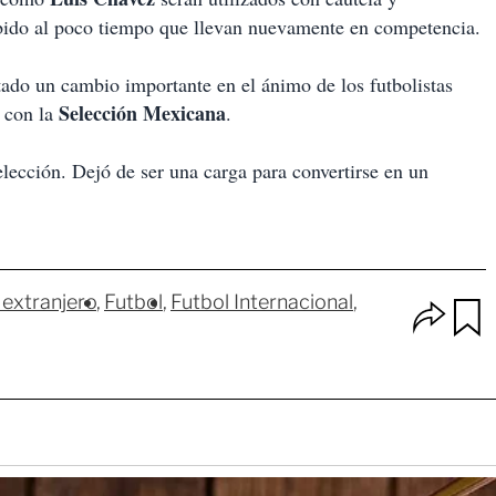
ido al poco tiempo que llevan nuevamente en competencia.
ado un cambio importante en el ánimo de los futbolistas
Selección Mexicana
con la
.
elección. Dejó de ser una carga para convertirse en un
 extranjero
Futbol
Futbol Internacional
O
p
u
c
a
i
r
o
d
n
a