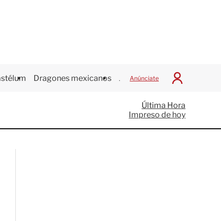
stélum
Dragones mexicanos
Juegos Centroamericanos
Anúnciate
I
n
i
Última Hora
c
Impreso de hoy
i
a
r
S
e
s
i
ó
n