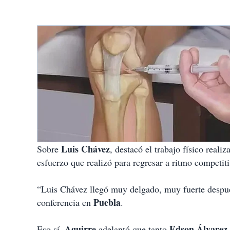
Luis Chávez
Sobre
, destacó el trabajo físico real
esfuerzo que realizó para regresar a ritmo competiti
“Luis Chávez llegó muy delgado, muy fuerte despué
Puebla
conferencia en
.
Aguirre
Edson Álvarez
Eso sí,
adelantó que tanto