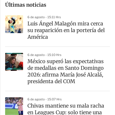
Últimas noticias
m
p
6 de agosto - 15:11 Hrs
a
Luis Ángel Malagón mira cerca
r
su reaparición en la portería del
t
América
i
r
6 de agosto - 15:10 Hrs
México superó las expectativas
de medallas en Santo Domingo
2026: afirma María José Alcalá,
presidenta del COM
6 de agosto - 15:07 Hrs
Chivas mantiene su mala racha
en Leagues Cup: solo tiene una