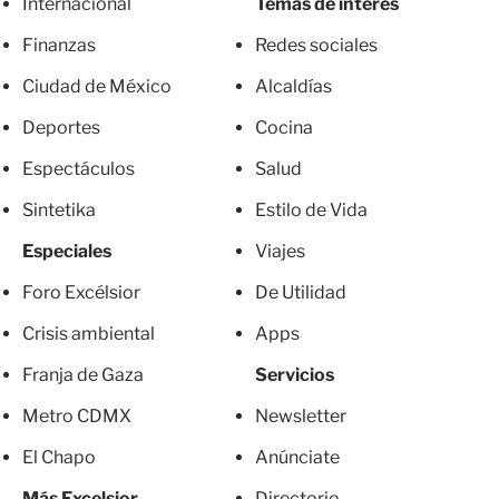
Internacional
Temas de interés
Finanzas
Redes sociales
Ciudad de México
Alcaldías
Deportes
Cocina
Espectáculos
Salud
Sintetika
Estilo de Vida
Especiales
Viajes
Foro Excélsior
De Utilidad
Crisis ambiental
Apps
Franja de Gaza
Servicios
Metro CDMX
Newsletter
El Chapo
Anúnciate
Más Excelsior
Directorio