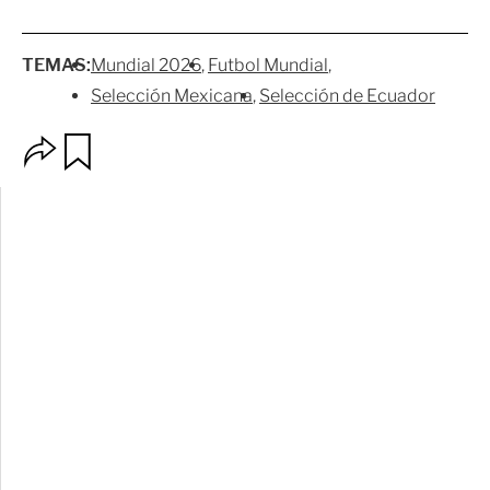
TEMAS:
Mundial 2026
Futbol Mundial
Selección Mexicana
Selección de Ecuador
O
G
p
u
c
a
i
r
o
d
n
a
e
r
s
d
e
c
o