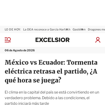
LO DE HOY:
La DEA reconoce a García Harfuch
Gastélum
Dragones m
E
x
M
I
c
e
n
n
e
i
06 de Agosto de 2026
ú
l
c
s
i
México vs Ecuador: Tormenta
i
a
o
r
eléctrica retrasa el partido, ¿A
r
S
e
qué hora se juega?
s
i
ó
El clima en la capital del país se está convirtiendo en un
n
verdadero problema. Debido a las condiciones, el
partido iniciará más tarde