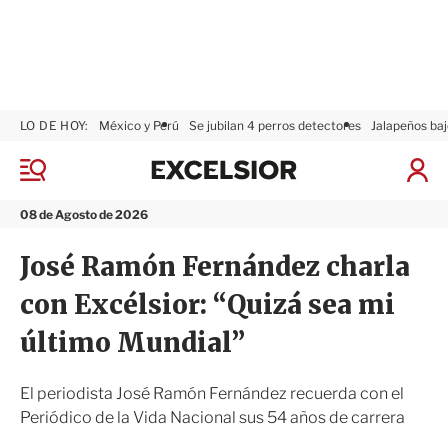
LO DE HOY:
México y Perú
Se jubilan 4 perros detectores
Jalapeños baj
E
x
M
I
c
e
n
n
e
i
08 de Agosto de 2026
ú
l
c
s
i
José Ramón Fernández charla
i
a
o
r
con Excélsior: “Quizá sea mi
r
S
e
último Mundial”
s
i
ó
El periodista José Ramón Fernández recuerda con el
n
Periódico de la Vida Nacional sus 54 años de carrera