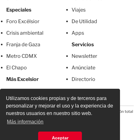
Especiales
Viajes
Foro Excélsior
De Utilidad
Crisis ambiental
Apps
Franja de Gaza
Servicios
Metro CDMX
Newsletter
El Chapo
Anúnciate
Más Excelsior
Directorio
Mujeres
Suscripciones
Utilizamos cookies propias y de terceros para
personalizar y mejorar el uso y la experiencia de
© 2026 Todos los derechos reservados. Prohibida la reproducción total
nuestros usuarios en nuestro sitio web.
o parcial, incluyendo cualquier medio electrónico*
Más información
Aceptar