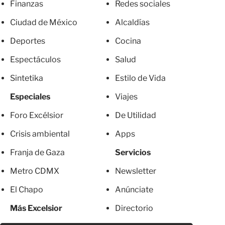
Finanzas
Redes sociales
Ciudad de México
Alcaldías
Deportes
Cocina
Espectáculos
Salud
Sintetika
Estilo de Vida
Especiales
Viajes
Foro Excélsior
De Utilidad
Crisis ambiental
Apps
Franja de Gaza
Servicios
Metro CDMX
Newsletter
El Chapo
Anúnciate
Más Excelsior
Directorio