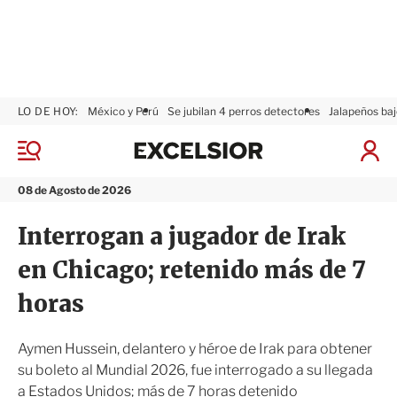
LO DE HOY:
México y Perú
Se jubilan 4 perros detectores
Jalapeños baj
E
x
M
I
c
e
n
n
e
i
08 de Agosto de 2026
ú
l
c
s
i
Interrogan a jugador de Irak
i
a
o
r
en Chicago; retenido más de 7
r
S
e
horas
s
i
ó
Aymen Hussein, delantero y héroe de Irak para obtener
n
su boleto al Mundial 2026, fue interrogado a su llegada
a Estados Unidos; más de 7 horas detenido