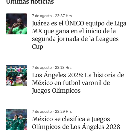
Últimas noticias
m
p
7 de agosto - 23:37 Hrs
a
Juárez es el ÚNICO equipo de Liga
r
MX que gana en el inicio de la
t
segunda jornada de la Leagues
i
Cup
r
7 de agosto - 23:18 Hrs
Los Ángeles 2028: La historia de
México en futbol varonil de
Juegos Olímpicos
7 de agosto - 23:29 Hrs
México se clasifica a Juegos
Olímpicos de Los Ángeles 2028