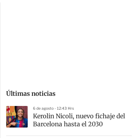
c
a
i
r
o
d
n
a
e
r
s
d
e
c
o
Últimas noticias
m
p
6 de agosto - 12:43 Hrs
a
Kerolin Nicoli, nuevo fichaje del
r
Barcelona hasta el 2030
t
i