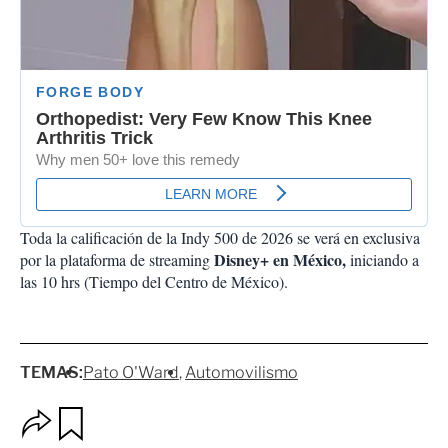
Toda la calificación de la Indy 500 de 2026 se verá en exclusiva
Disney+ en México,
por la plataforma de streaming
iniciando a
las 10 hrs (Tiempo del Centro de México).
TEMAS:
Pato O'Ward
Automovilismo
O
G
p
u