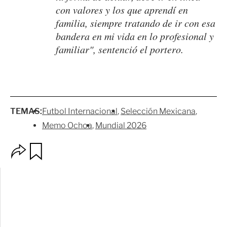
con valores y los que aprendí en
familia, siempre tratando de ir con esa
bandera en mi vida en lo profesional y
familiar", sentenció el portero.
TEMAS:
Futbol Internacional
Selección Mexicana
Memo Ochoa
Mundial 2026
O
G
p
u
c
a
i
r
o
d
n
a