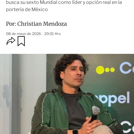
busca su sexto Mundial como líder y opción real en la
portería de México
Por:
Christian Mendoza
08 de mayo de 2026 - 20:01 Hrs
O
G
u
p
a
c
r
i
d
o
a
n
r
e
s
d
e
c
o
m
p
a
r
t