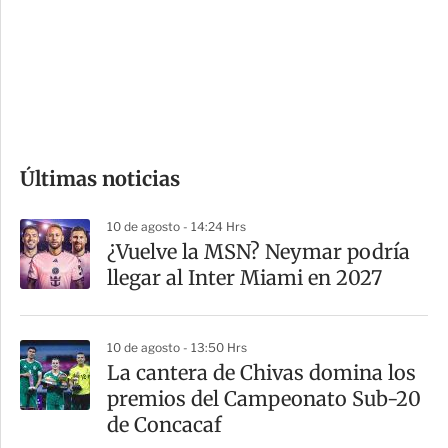
e
r
s
d
e
c
o
Últimas noticias
m
p
10 de agosto - 14:24 Hrs
a
¿Vuelve la MSN? Neymar podría
r
llegar al Inter Miami en 2027
t
i
10 de agosto - 13:50 Hrs
r
La cantera de Chivas domina los
premios del Campeonato Sub-20
de Concacaf