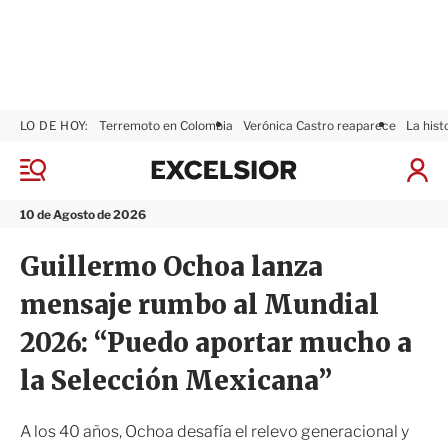
LO DE HOY:
Terremoto en Colombia
Verónica Castro reaparece
La hist
E
x
M
I
c
e
n
n
e
i
10 de Agosto de 2026
ú
l
c
s
i
Guillermo Ochoa lanza
i
a
o
r
mensaje rumbo al Mundial
r
S
e
2026: “Puedo aportar mucho a
s
i
la Selección Mexicana”
ó
n
A los 40 años, Ochoa desafía el relevo generacional y