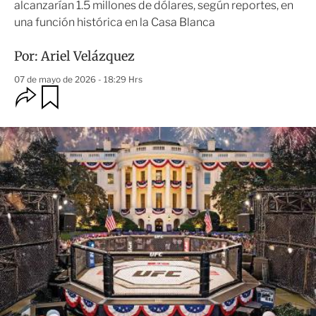
alcanzarían 1.5 millones de dólares, según reportes, en
una función histórica en la Casa Blanca
Por:
Ariel Velázquez
07 de mayo de 2026 - 18:29 Hrs
O
G
u
p
a
c
r
i
d
o
a
n
r
e
s
d
e
c
o
m
p
a
r
t