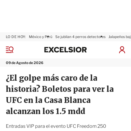
LO DE HOY:
México y Perú
Se jubilan 4 perros detectores
Jalapeños baj
E
x
M
I
c
e
n
n
e
i
09 de Agosto de 2026
ú
l
c
s
i
¿El golpe más caro de la
i
a
o
r
historia? Boletos para ver la
r
S
e
UFC en la Casa Blanca
s
i
alcanzan los 1.5 mdd
ó
n
Entradas VIP para el evento UFC Freedom 250