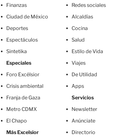
Finanzas
Redes sociales
Ciudad de México
Alcaldías
Deportes
Cocina
Espectáculos
Salud
Sintetika
Estilo de Vida
Especiales
Viajes
Foro Excélsior
De Utilidad
Crisis ambiental
Apps
Franja de Gaza
Servicios
Metro CDMX
Newsletter
El Chapo
Anúnciate
Más Excelsior
Directorio