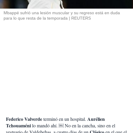
i
r
Mbappé sufrió una lesión muscular y su regreso está en duda
para lo que resta de la temporada
REUTERS
Federico Valverde
Aurélien
terminó en un hospital.
Tchouaméni
lo mandó ahí. ￼ No en la cancha, sino en el
Clásico
vestuario de Valdebebas, a cuatro días de un
en el que el