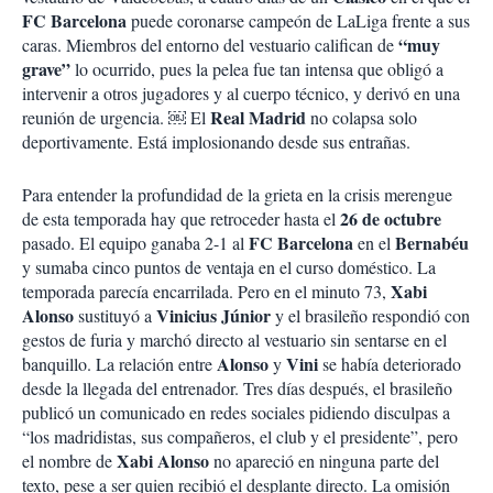
FC Barcelona
puede coronarse campeón de LaLiga frente a sus
“muy
caras. Miembros del entorno del vestuario califican de
grave”
lo ocurrido, pues la pelea fue tan intensa que obligó a
intervenir a otros jugadores y al cuerpo técnico, y derivó en una
Real Madrid
reunión de urgencia. ￼ El
no colapsa solo
deportivamente. Está implosionando desde sus entrañas.
Para entender la profundidad de la grieta en la crisis merengue
26 de octubre
de esta temporada hay que retroceder hasta el
FC Barcelona
Bernabéu
pasado. El equipo ganaba 2-1 al
en el
y sumaba cinco puntos de ventaja en el curso doméstico. La
Xabi
temporada parecía encarrilada. Pero en el minuto 73,
Alonso
Vinicius Júnior
sustituyó a
y el brasileño respondió con
gestos de furia y marchó directo al vestuario sin sentarse en el
Alonso
Vini
banquillo. La relación entre
y
se había deteriorado
desde la llegada del entrenador. Tres días después, el brasileño
publicó un comunicado en redes sociales pidiendo disculpas a
“los madridistas, sus compañeros, el club y el presidente”, pero
Xabi Alonso
el nombre de
no apareció en ninguna parte del
texto, pese a ser quien recibió el desplante directo. La omisión