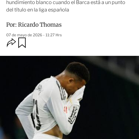
hundimiento blanco cuando el Barca está a un punto
del título en la liga española
Por:
Ricardo Thomas
07 de mayo de 2026 - 11:27 Hrs
O
G
u
p
a
c
r
i
d
o
a
n
r
e
s
d
e
c
o
m
p
a
r
t