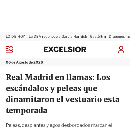
LO DE HOY:
La DEA reconoce a García Harfuch
Gastélum
Dragones m
E
x
M
I
c
e
n
n
e
i
06 de Agosto de 2026
ú
l
c
s
i
Real Madrid en llamas: Los
i
a
o
r
escándalos y peleas que
r
S
e
dinamitaron el vestuario esta
s
i
temporada
ó
n
Peleas, desplantes y egos desbordados marcan el