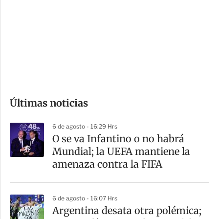
n
a
e
r
s
d
e
c
o
Últimas noticias
m
p
6 de agosto - 16:29 Hrs
a
O se va Infantino o no habrá
r
Mundial; la UEFA mantiene la
t
amenaza contra la FIFA
i
r
6 de agosto - 16:07 Hrs
Argentina desata otra polémica;