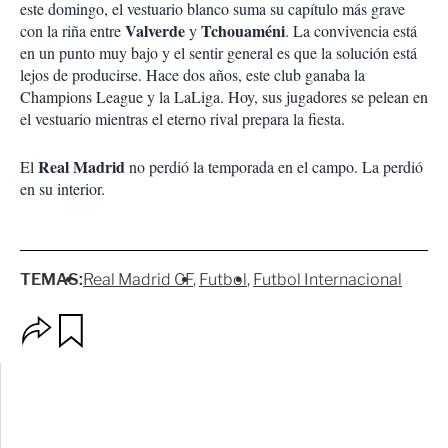
este domingo, el vestuario blanco suma su capítulo más grave
Valverde
Tchouaméni
con la riña entre
y
. La convivencia está
en un punto muy bajo y el sentir general es que la solución está
lejos de producirse. Hace dos años, este club ganaba la
Champions League y la LaLiga. Hoy, sus jugadores se pelean en
el vestuario mientras el eterno rival prepara la fiesta.
Real Madrid
El
no perdió la temporada en el campo. La perdió
en su interior.
TEMAS:
Real Madrid CF
Futbol
Futbol Internacional
O
G
p
u
c
a
i
r
o
d