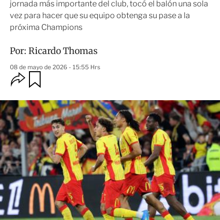
jornada más importante del club, tocó el balón una sola
vez para hacer que su equipo obtenga su pase a la
próxima Champions
Por:
Ricardo Thomas
08 de mayo de 2026 - 15:55 Hrs
O
G
u
p
a
c
r
i
d
o
a
n
r
e
s
d
e
c
o
m
p
a
r