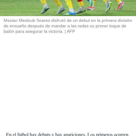
t
i
r
Mezian Mesloub Soares disfrutó de un debut en la primera división
de ensueño después de mandar a las redes su primer toque de
balón para asegurar la victoria.
AFP
En el futbol hay debuts y hay apariciones. Los primeros ocurren