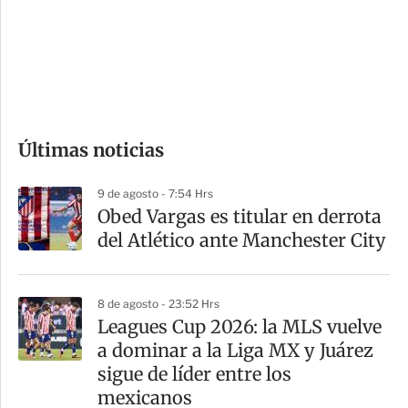
e
r
s
d
e
c
o
Últimas noticias
m
p
9 de agosto - 7:54 Hrs
a
Obed Vargas es titular en derrota
r
del Atlético ante Manchester City
t
i
8 de agosto - 23:52 Hrs
r
Leagues Cup 2026: la MLS vuelve
a dominar a la Liga MX y Juárez
sigue de líder entre los
mexicanos