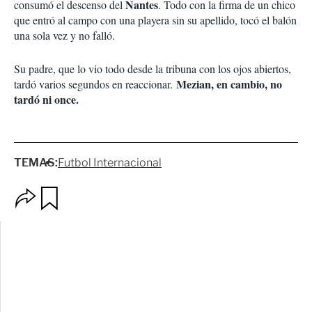
Nantes
consumó el descenso del
. Todo con la firma de un chico
que entró al campo con una playera sin su apellido, tocó el balón
una sola vez y no falló.
Su padre, que lo vio todo desde la tribuna con los ojos abiertos,
Mezian, en cambio, no
tardó varios segundos en reaccionar.
tardó ni once.
TEMAS:
Futbol Internacional
O
G
p
u
c
a
i
r
o
d
n
a