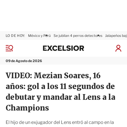
LO DE HOY:
México y Perú
Se jubilan 4 perros detectores
Jalapeños baj
E
x
M
I
c
e
n
n
e
i
09 de Agosto de 2026
ú
l
c
s
i
VIDEO: Mezian Soares, 16
i
a
o
r
años: gol a los 11 segundos de
r
S
e
debutar y mandar al Lens a la
s
i
Champions
ó
n
El hijo de un exjugador del Lens entró al campo en la