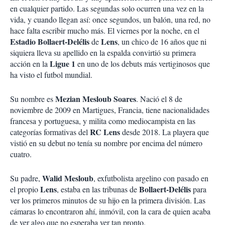
en cualquier partido. Las segundas solo ocurren una vez en la
vida, y cuando llegan así: once segundos, un balón, una red, no
hace falta escribir mucho más. El viernes por la noche, en el
Estadio Bollaert-Delélis
Lens
de
, un chico de 16 años que ni
siquiera lleva su apellido en la espalda convirtió su primera
Ligue 1
acción en la
en uno de los debuts más vertiginosos que
ha visto el futbol mundial.
Mezian Mesloub Soares
Su nombre es
. Nació el 8 de
noviembre de 2009 en Martigues, Francia, tiene nacionalidades
francesa y portuguesa, y milita como mediocampista en las
RC Lens
categorías formativas del
desde 2018. La playera que
vistió en su debut no tenía su nombre por encima del número
cuatro
.
Walid Mesloub
Su padre,
, exfutbolista argelino con pasado en
Lens
Bollaert-Delélis
el propio
, estaba en las tribunas de
para
ver los primeros minutos de su hijo en la primera división. Las
cámaras lo encontraron ahí, inmóvil, con la cara de quien acaba
de ver algo que no esperaba ver tan pronto.