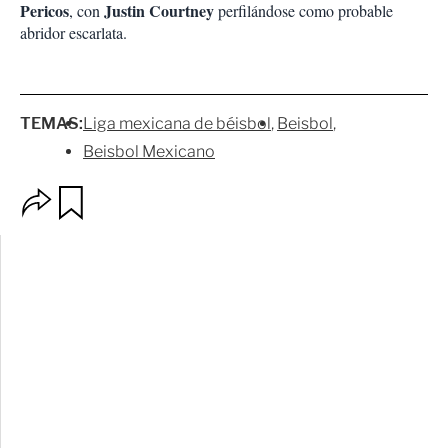
Pericos
Justin Courtney
, con
perfilándose como probable
abridor escarlata.
TEMAS:
Liga mexicana de béisbol
Beisbol
Beisbol Mexicano
O
G
p
u
c
a
i
r
o
d
n
a
e
r
s
d