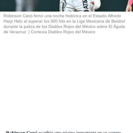
i
r
Robinson Canó firmó una noche histórica en el Estadio Alfredo
Harp Helú al superar los 300 hits en la Liga Mexicana de Beisbol
durante la paliza de los Diablos Rojos del México sobre El Águila
de Veracruz.
Cortesía Diablos Rojos del México
Robinson Canó
escribió otra página importante en su carrera