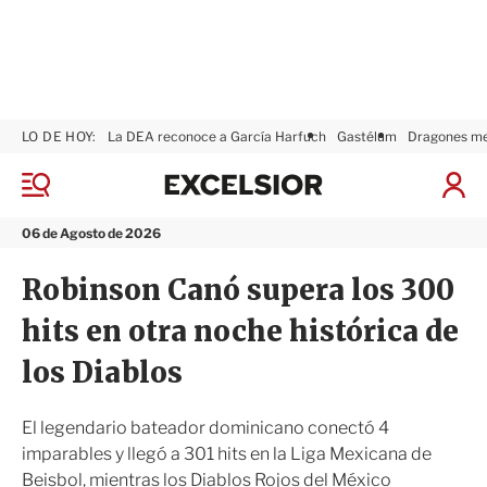
LO DE HOY:
La DEA reconoce a García Harfuch
Gastélum
Dragones m
E
x
M
I
c
e
n
n
e
i
06 de Agosto de 2026
ú
l
c
s
i
Robinson Canó supera los 300
i
a
o
r
hits en otra noche histórica de
r
S
e
los Diablos
s
i
ó
El legendario bateador dominicano conectó 4
n
imparables y llegó a 301 hits en la Liga Mexicana de
Beisbol, mientras los Diablos Rojos del México