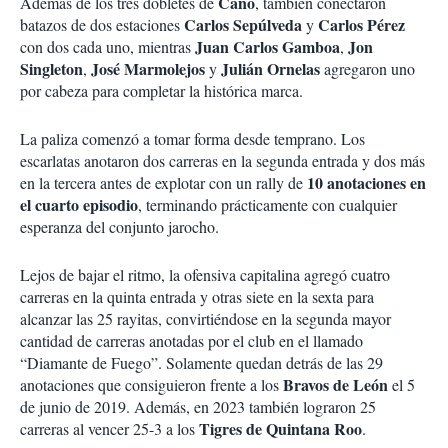
Canó
Además de los tres dobletes de
, también conectaron
Carlos Sepúlveda
Carlos Pérez
batazos de dos estaciones
y
Juan Carlos Gamboa
Jon
con dos cada uno, mientras
,
Singleton
José Marmolejos
Julián Ornelas
,
y
agregaron uno
por cabeza para completar la histórica marca.
La paliza comenzó a tomar forma desde temprano. Los
escarlatas anotaron dos carreras en la segunda entrada y dos más
10 anotaciones en
en la tercera antes de explotar con un rally de
el cuarto episodio
, terminando prácticamente con cualquier
esperanza del conjunto jarocho.
Lejos de bajar el ritmo, la ofensiva capitalina agregó cuatro
carreras en la quinta entrada y otras siete en la sexta para
alcanzar las 25 rayitas, convirtiéndose en la segunda mayor
cantidad de carreras anotadas por el club en el llamado
“Diamante de Fuego”. Solamente quedan detrás de las 29
Bravos de León
anotaciones que consiguieron frente a los
el 5
de junio de 2019. Además, en 2023 también lograron 25
Tigres de Quintana Roo
carreras al vencer 25-3 a los
.