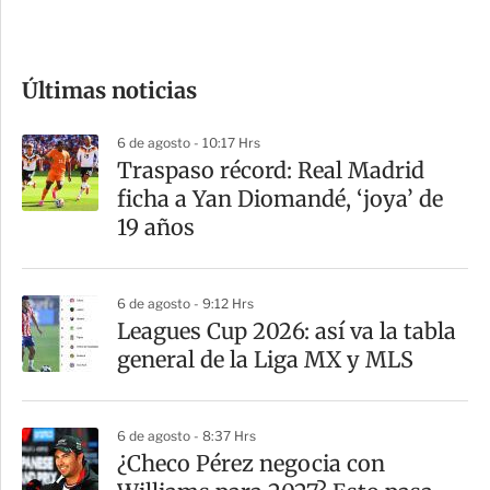
e
c
o
Últimas noticias
m
p
6 de agosto - 10:17 Hrs
a
Traspaso récord: Real Madrid
r
ficha a Yan Diomandé, ‘joya’ de
t
19 años
i
r
6 de agosto - 9:12 Hrs
Leagues Cup 2026: así va la tabla
general de la Liga MX y MLS
6 de agosto - 8:37 Hrs
¿Checo Pérez negocia con