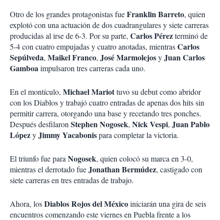
Franklin Barreto
Otro de los grandes protagonistas fue
, quien
explotó con una actuación de dos cuadrangulares y siete carreras
Carlos Pérez
producidas al irse de 6-3. Por su parte,
terminó de
Carlos
5-4 con cuatro empujadas y cuatro anotadas, mientras
Sepúlveda
Maikel Franco
José Marmolejos
Juan Carlos
,
,
y
Gamboa
impulsaron tres carreras cada uno.
Michael Mariot
En el montículo,
tuvo su debut como abridor
con los Diablos y trabajó cuatro entradas de apenas dos hits sin
permitir carrera, otorgando una base y recetando tres ponches.
Stephen Nogosek
Nick Vespi
Juan Pablo
Después desfilaron
,
,
López
Jimmy Yacabonis
y
para completar la victoria.
Nogosek
El triunfo fue para
, quien colocó su marca en 3-0,
Jonathan Bermúdez
mientras el derrotado fue
, castigado con
siete carreras en tres entradas de trabajo.
Diablos Rojos del México
Ahora, los
iniciarán una gira de seis
encuentros comenzando este viernes en Puebla frente a los