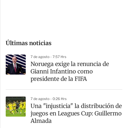
s
d
e
c
o
Últimas noticias
m
p
7 de agosto - 7:57 Hrs
a
Noruega exige la renuncia de
r
Gianni Infantino como
t
presidente de la FIFA
i
r
7 de agosto - 0:26 Hrs
Una "injusticia" la distribución de
juegos en Leagues Cup: Guillermo
Almada