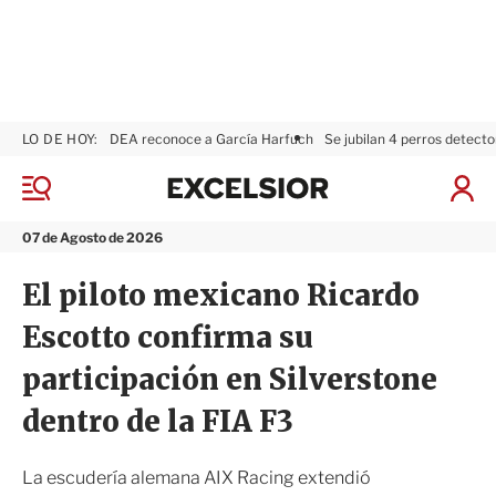
LO DE HOY:
DEA reconoce a García Harfuch
Se jubilan 4 perros detecto
E
x
M
I
c
e
n
n
e
i
07 de Agosto de 2026
ú
l
c
s
i
El piloto mexicano Ricardo
i
a
o
r
Escotto confirma su
r
S
e
participación en Silverstone
s
i
dentro de la FIA F3
ó
n
La escudería alemana AIX Racing extendió