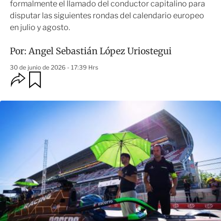
formalmente el llamado del conductor capitalino para
disputar las siguientes rondas del calendario europeo
en julio y agosto.
Por:
Angel Sebastián López Uriostegui
30 de junio de 2026 - 17:39 Hrs
O
G
u
p
a
c
r
i
d
o
a
n
r
e
s
d
e
c
o
m
p
a
r