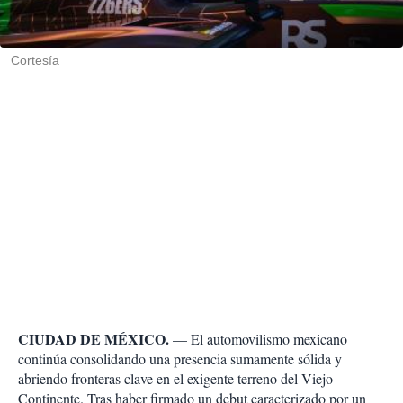
t
i
r
Cortesía
CIUDAD DE MÉXICO.
— El automovilismo mexicano
continúa consolidando una presencia sumamente sólida y
abriendo fronteras clave en el exigente terreno del Viejo
Continente. Tras haber firmado un debut caracterizado por un