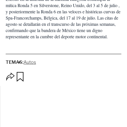
mítica Ronda 5 en Silverstone, Reino Unido, del 3 al 5 de julio
,
y posteriormente la Ronda 6 en las veloces e históricas curvas de
Spa-Francorchamps, Bélgica, del 17 al 19 de julio
.
Las citas de
agosto se detallarán en el transcurso de las próximas semanas,
confirmando que la bandera de México tiene un digno
representante en la cumbre del deporte motor continental
.
TEMAS:
Autos
O
G
p
u
c
a
i
r
o
d
n
a
e
r