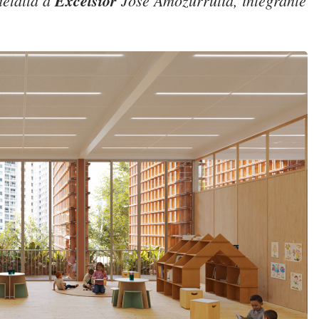
detalla a
Excélsior
José Amozurrutia, integrante