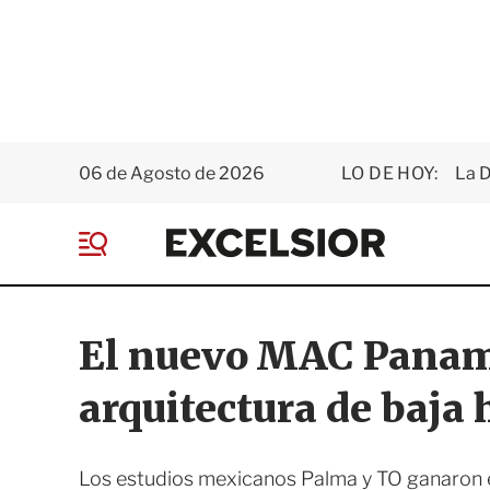
06 de Agosto de 2026
LO DE HOY:
La D
E
x
M
c
e
e
n
l
ú
s
El nuevo MAC Panam
i
o
arquitectura de baja
r
Los estudios mexicanos Palma y TO ganaron e