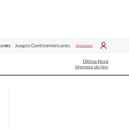
canos
Juegos Centroamericanos
Anúnciate
I
n
i
Última Hora
c
Impreso de hoy
i
a
r
S
e
s
i
ó
n