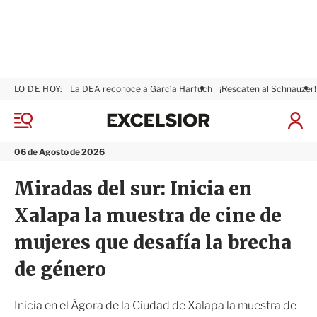
LO DE HOY:
La DEA reconoce a García Harfuch
¡Rescaten al Schnauzer!
E
x
M
I
c
e
n
n
e
i
06 de Agosto de 2026
ú
l
c
s
i
Miradas del sur: Inicia en
i
a
o
r
Xalapa la muestra de cine de
r
S
e
mujeres que desafía la brecha
s
i
de género
ó
n
Inicia en el Ágora de la Ciudad de Xalapa la muestra de