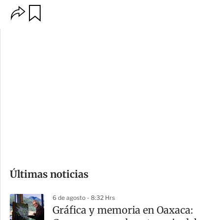
O
G
p
u
c
a
i
r
o
d
n
a
e
r
s
d
e
c
o
Últimas noticias
m
p
6 de agosto - 8:32 Hrs
a
Gráfica y memoria en Oaxaca:
r