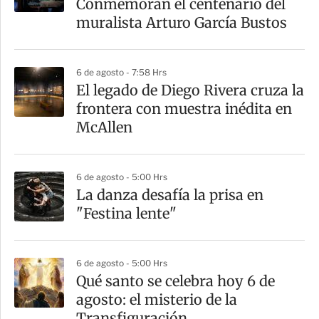
Conmemoran el centenario del
t
muralista Arturo García Bustos
i
r
6 de agosto - 7:58 Hrs
El legado de Diego Rivera cruza la
frontera con muestra inédita en
McAllen
6 de agosto - 5:00 Hrs
La danza desafía la prisa en
"Festina lente"
6 de agosto - 5:00 Hrs
Qué santo se celebra hoy 6 de
agosto: el misterio de la
Transfiguración