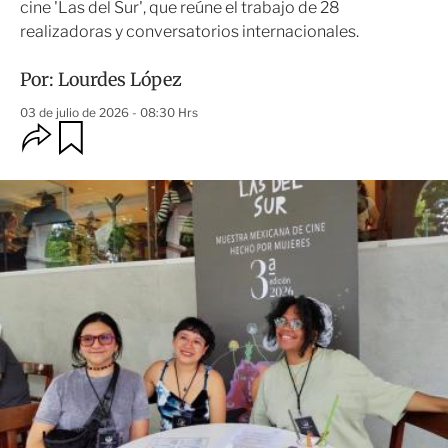
cine 'Las del Sur', que reúne el trabajo de 28
realizadoras y conversatorios internacionales.
Por:
Lourdes López
03 de julio de 2026 - 08:30 Hrs
O
G
u
p
a
c
r
i
d
o
a
n
r
e
s
d
e
c
o
m
p
a
r
t