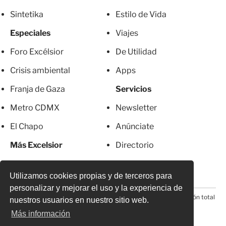
Sintetika
Estilo de Vida
Especiales
Viajes
Foro Excélsior
De Utilidad
Crisis ambiental
Apps
Franja de Gaza
Servicios
Metro CDMX
Newsletter
El Chapo
Anúnciate
Más Excelsior
Directorio
Mujeres
Suscripciones
Utilizamos cookies propias y de terceros para
personalizar y mejorar el uso y la experiencia de
© 2026 Todos los derechos reservados. Prohibida la reproducción total
nuestros usuarios en nuestro sitio web.
o parcial, incluyendo cualquier medio electrónico*
Más información