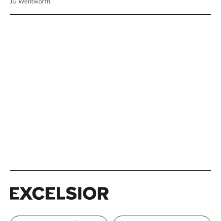
Excelsior
Excelsior