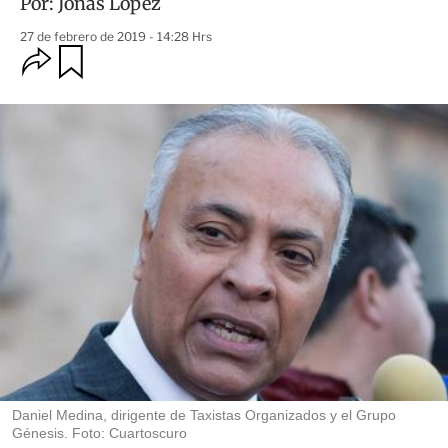
Por:
Jonás López
27 de febrero de 2019 - 14:28 Hrs
O
G
u
p
a
c
r
i
d
o
a
n
r
e
s
d
e
c
o
m
p
a
r
t
i
r
Daniel Medina, dirigente de Taxistas Organizados y el Grupo
Génesis. Foto: Cuartoscuro