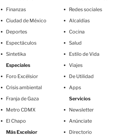
Finanzas
Redes sociales
Ciudad de México
Alcaldías
Deportes
Cocina
Espectáculos
Salud
Sintetika
Estilo de Vida
Especiales
Viajes
Foro Excélsior
De Utilidad
Crisis ambiental
Apps
Franja de Gaza
Servicios
Metro CDMX
Newsletter
El Chapo
Anúnciate
Más Excelsior
Directorio