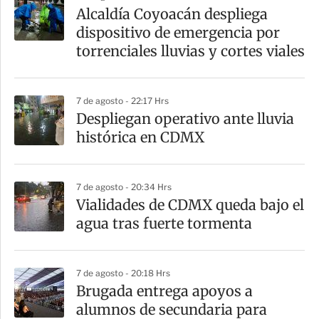
a
Alcaldía Coyoacán despliega
r
dispositivo de emergencia por
t
torrenciales lluvias y cortes viales
i
r
7 de agosto - 22:17 Hrs
Despliegan operativo ante lluvia
histórica en CDMX
7 de agosto - 20:34 Hrs
Vialidades de CDMX queda bajo el
agua tras fuerte tormenta
7 de agosto - 20:18 Hrs
Brugada entrega apoyos a
alumnos de secundaria para