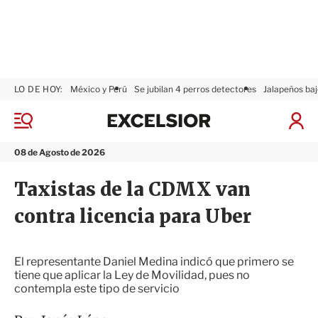
LO DE HOY:
México y Perú
Se jubilan 4 perros detectores
Jalapeños baj
E
x
M
I
c
e
n
n
e
i
08 de Agosto de 2026
ú
l
c
s
i
Taxistas de la CDMX van
i
a
o
r
contra licencia para Uber
r
S
e
s
i
El representante Daniel Medina indicó que primero se
ó
tiene que aplicar la Ley de Movilidad, pues no
n
contempla este tipo de servicio