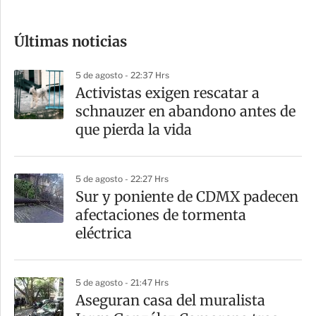
c
o
Últimas noticias
m
p
5 de agosto - 22:37 Hrs
a
Activistas exigen rescatar a
r
schnauzer en abandono antes de
t
que pierda la vida
i
r
5 de agosto - 22:27 Hrs
Sur y poniente de CDMX padecen
afectaciones de tormenta
eléctrica
5 de agosto - 21:47 Hrs
Aseguran casa del muralista