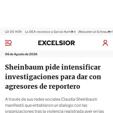
LO DE HOY:
La DEA reconoce a García Harfuch
¡Rescaten al Schnauzer!
E
x
M
I
c
e
n
n
e
i
06 de Agosto de 2026
ú
l
c
s
i
Sheinbaum pide intensificar
i
a
o
r
investigaciones para dar con
r
S
e
agresores de reportero
s
i
ó
A través de sus redes sociales Claudia Sheinbaum
n
manifestó que entablaron un dialogo con las
organizaciones tras la violencia registrada ayer en las