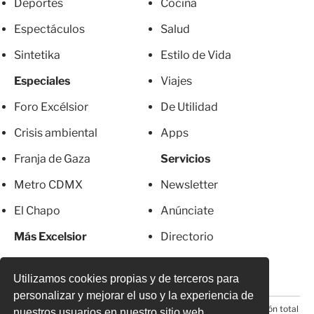
Deportes
Cocina
Espectáculos
Salud
Sintetika
Estilo de Vida
Especiales
Viajes
Foro Excélsior
De Utilidad
Crisis ambiental
Apps
Franja de Gaza
Servicios
Metro CDMX
Newsletter
El Chapo
Anúnciate
Más Excelsior
Directorio
Mujeres
Suscripciones
Utilizamos cookies propias y de terceros para
personalizar y mejorar el uso y la experiencia de
© 2026 Todos los derechos reservados. Prohibida la reproducción total
nuestros usuarios en nuestro sitio web.