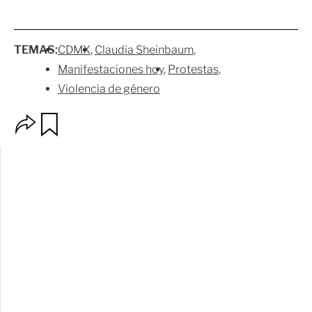
TEMAS:
CDMX
Claudia Sheinbaum
Manifestaciones hoy
Protestas
Violencia de género
O
G
p
u
c
a
i
r
o
d
n
a
e
r
s
d
e