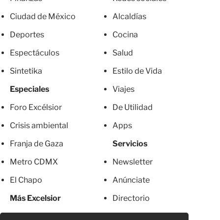
Ciudad de México
Alcaldías
Deportes
Cocina
Espectáculos
Salud
Sintetika
Estilo de Vida
Especiales
Viajes
Foro Excélsior
De Utilidad
Crisis ambiental
Apps
Franja de Gaza
Servicios
Metro CDMX
Newsletter
El Chapo
Anúnciate
Más Excelsior
Directorio
Mujeres
Suscripciones