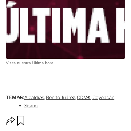
Visita nuestra Última hora
TEMAS:
Alcaldías
Benito Juárez
CDMX
Coyoacán
Sismo
O
G
p
u