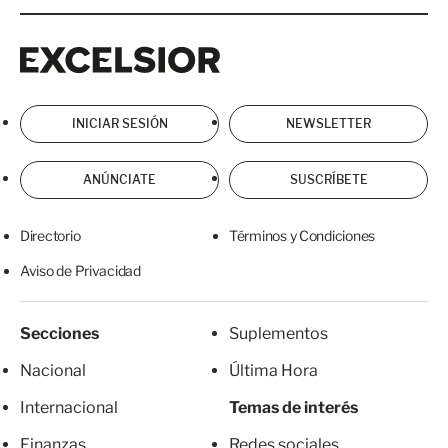
Excelsior
Excelsior
INICIAR SESIÓN
NEWSLETTER
ANÚNCIATE
SUSCRÍBETE
Directorio
Términos y Condiciones
Aviso de Privacidad
Secciones
Suplementos
Nacional
Última Hora
Internacional
Temas de interés
Finanzas
Redes sociales