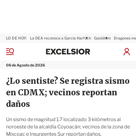
LO DE HOY:
La DEA reconoce a García Harfuch
Gastélum
Dragones m
E
x
M
I
c
e
n
n
e
i
06 de Agosto de 2026
ú
l
c
s
i
¿Lo sentiste? Se registra sismo
i
a
o
r
en CDMX; vecinos reportan
r
S
e
daños
s
i
ó
Un sismo de magnitud 1.7 localizado 3 kilómetros al
n
noroeste de la alcaldía Coyoacán; vecinos de la zona de
Mixcoac e Insurgentes Sur reportan daños.