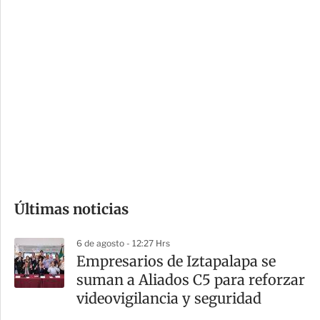
c
a
i
r
o
d
n
a
e
r
s
d
e
c
o
Últimas noticias
m
p
6 de agosto - 12:27 Hrs
a
Empresarios de Iztapalapa se
r
suman a Aliados C5 para reforzar
t
videovigilancia y seguridad
i