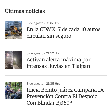
o
Últimas noticias
m
p
9 de agosto - 3:36 Hrs
a
En la CDMX, 7 de cada 10 autos
r
circulan sin seguro
t
i
8 de agosto - 21:52 Hrs
r
Activan alerta máxima por
intensas lluvias en Tlalpan
8 de agosto - 21:35 Hrs
Inicia Benito Juárez Campaña De
Prevención Contra El Despojo
Con Blindar Bj360º