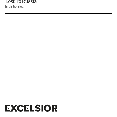
Excelsior
Excelsior