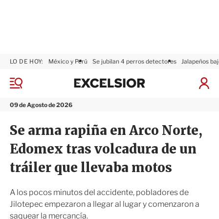
LO DE HOY:
México y Perú
Se jubilan 4 perros detectores
Jalapeños baj
E
x
M
I
c
e
n
n
e
i
09 de Agosto de 2026
ú
l
c
s
i
Se arma rapiña en Arco Norte,
i
a
o
r
Edomex tras volcadura de un
r
S
e
tráiler que llevaba motos
s
i
ó
A los pocos minutos del accidente, pobladores de
n
Jilotepec empezaron a llegar al lugar y comenzaron a
saquear la mercancía.