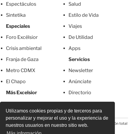
Espectáculos
Salud
Sintetika
Estilo de Vida
Especiales
Viajes
Foro Excélsior
De Utilidad
Crisis ambiental
Apps
Franja de Gaza
Servicios
Metro CDMX
Newsletter
El Chapo
Anúnciate
Más Excelsior
Directorio
Mujeres
Suscripciones
Utilizamos cookies propias y de terceros para
personalizar y mejorar el uso y la experiencia de
© 2026 Todos los derechos reservados. Prohibida la reproducción total
nuestros usuarios en nuestro sitio web.
o parcial, incluyendo cualquier medio electrónico*
Más información