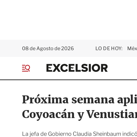
08 de Agosto de 2026
LO DE HOY:
Méxi
E
x
M
c
e
e
n
l
ú
s
Próxima semana apli
i
o
Coyoacán y Venustia
r
La jefa de Gobierno Claudia Sheinbaum indicó