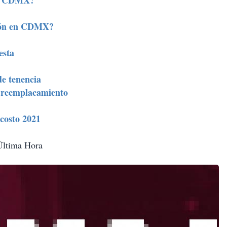
en CDMX?
ción en CDMX?
esta
de tenencia
y reemplacamiento
costo 2021
 Última Hora