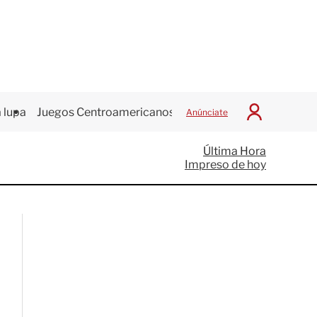
 lupa
Juegos Centroamericanos
Anúnciate
I
n
i
Última Hora
c
Impreso de hoy
i
a
r
S
e
s
i
ó
n