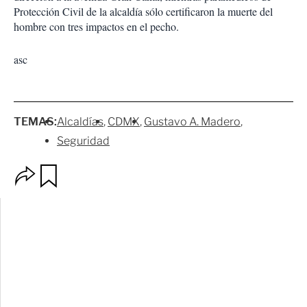
Protección Civil de la alcaldía sólo certificaron la muerte del
hombre con tres impactos en el pecho.
asc
TEMAS:
Alcaldías
CDMX
Gustavo A. Madero
Seguridad
O
G
p
u
c
a
i
r
o
d
n
a
e
r