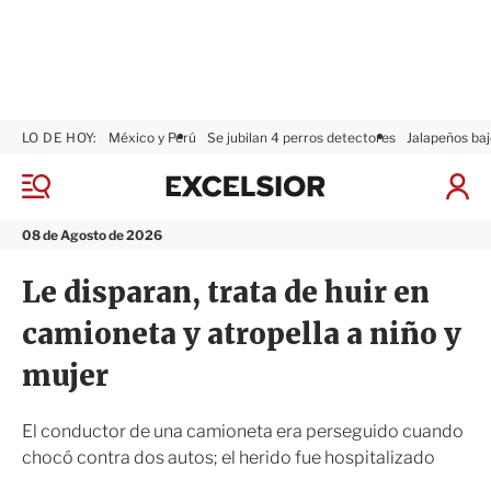
LO DE HOY:
México y Perú
Se jubilan 4 perros detectores
Jalapeños baj
E
x
M
I
c
e
n
n
e
i
08 de Agosto de 2026
ú
l
c
s
i
Le disparan, trata de huir en
i
a
o
r
camioneta y atropella a niño y
r
S
e
mujer
s
i
ó
El conductor de una camioneta era perseguido cuando
n
chocó contra dos autos; el herido fue hospitalizado