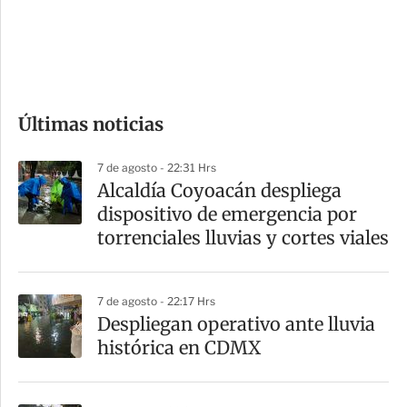
s
d
e
c
o
Últimas noticias
m
p
7 de agosto - 22:31 Hrs
a
Alcaldía Coyoacán despliega
r
dispositivo de emergencia por
t
torrenciales lluvias y cortes viales
i
r
7 de agosto - 22:17 Hrs
Despliegan operativo ante lluvia
histórica en CDMX