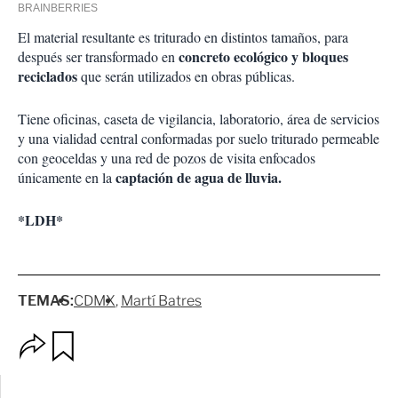
El material resultante es triturado en distintos tamaños, para
concreto ecológico y bloques
después ser transformado en
reciclados
que serán utilizados en obras públicas.
Tiene oficinas, caseta de vigilancia, laboratorio, área de servicios
y una vialidad central conformadas por suelo triturado permeable
con geoceldas y una red de pozos de visita enfocados
captación de agua de lluvia.
únicamente en la
*LDH*
TEMAS:
CDMX
Martí Batres
O
G
p
u
c
a