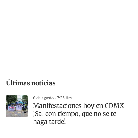
i
r
o
d
n
a
e
r
s
d
e
c
o
Últimas noticias
m
p
6 de agosto - 7:25 Hrs
a
Manifestaciones hoy en CDMX
r
¡Sal con tiempo, que no se te
t
haga tarde!
i
r