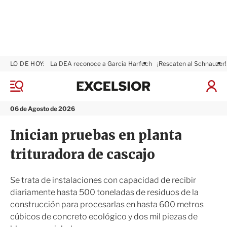
LO DE HOY:
La DEA reconoce a García Harfuch
¡Rescaten al Schnauzer!
E
x
M
I
c
e
n
n
e
i
06 de Agosto de 2026
ú
l
c
s
i
Inician pruebas en planta
i
a
o
r
trituradora de cascajo
r
S
e
s
Se trata de instalaciones con capacidad de recibir
i
diariamente hasta 500 toneladas de residuos de la
ó
construcción para procesarlas en hasta 600 metros
n
cúbicos de concreto ecológico y dos mil piezas de