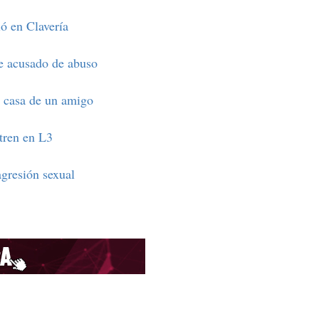
ió en Clavería
ue acusado de abuso
n casa de un amigo
 tren en L3
agresión sexual