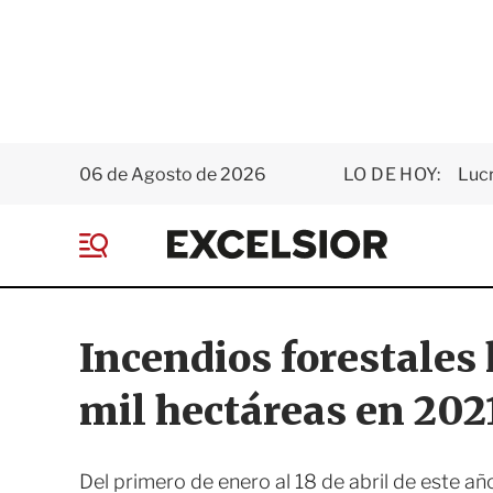
06 de Agosto de 2026
LO DE HOY:
Luc
E
x
M
c
e
e
n
l
ú
s
Incendios forestales
i
o
mil hectáreas en 202
r
Del primero de enero al 18 de abril de este a