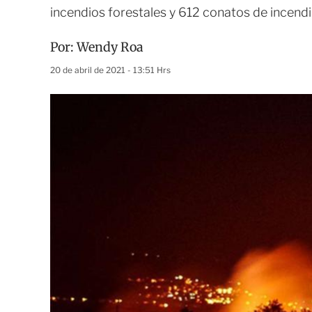
incendios forestales y 612 conatos de incend
Por:
Wendy Roa
20 de abril de 2021 - 13:51 Hrs