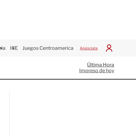
cia
ICE
Juegos Centroamericanos
Anúnciate
I
n
i
Última Hora
c
Impreso de hoy
i
a
r
S
e
s
i
ó
n