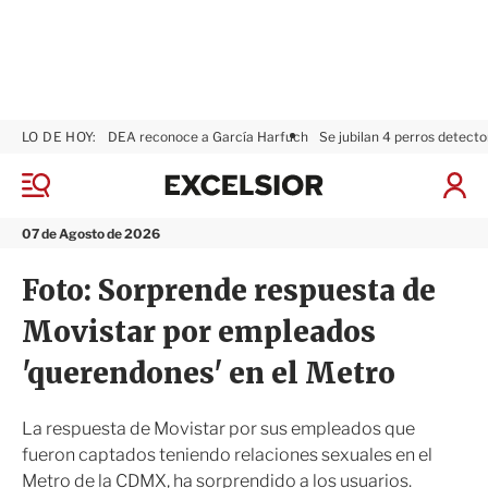
LO DE HOY:
DEA reconoce a García Harfuch
Se jubilan 4 perros detecto
E
x
M
I
c
e
n
n
e
i
07 de Agosto de 2026
ú
l
c
s
i
Foto: Sorprende respuesta de
i
a
o
r
Movistar por empleados
r
S
e
'querendones' en el Metro
s
i
ó
La respuesta de Movistar por sus empleados que
n
fueron captados teniendo relaciones sexuales en el
Metro de la CDMX, ha sorprendido a los usuarios.