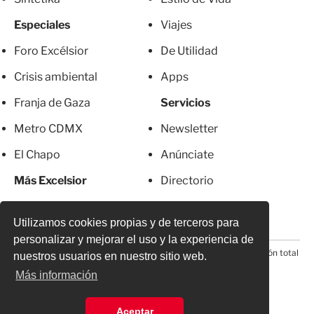
Especiales
Viajes
Foro Excélsior
De Utilidad
Crisis ambiental
Apps
Franja de Gaza
Servicios
Metro CDMX
Newsletter
El Chapo
Anúnciate
Más Excelsior
Directorio
Mujeres
Suscripciones
Utilizamos cookies propias y de terceros para
personalizar y mejorar el uso y la experiencia de
© 2026 Todos los derechos reservados. Prohibida la reproducción total
nuestros usuarios en nuestro sitio web.
o parcial, incluyendo cualquier medio electrónico*
Más información
Aceptar