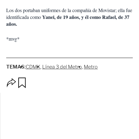
Los dos portaban uniformes de la compañía de Movistar; ella fue
Yanei, de 19 años, y él como Rafael, de 37
identificada como
años.
*mvg*
TEMAS:
CDMX
Línea 3 del Metro
Metro
O
G
p
u
c
a
i
r
o
d
n
a
e
r