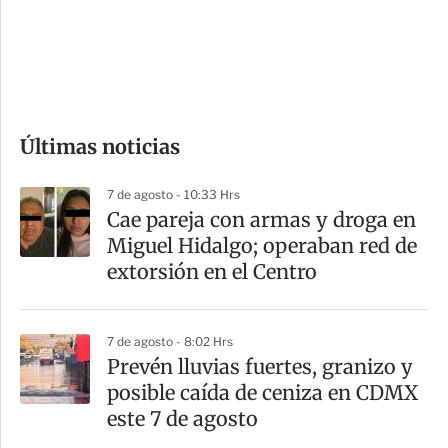
s
d
e
c
o
Últimas noticias
m
p
7 de agosto - 10:33 Hrs
a
Cae pareja con armas y droga en
r
Miguel Hidalgo; operaban red de
t
extorsión en el Centro
i
r
7 de agosto - 8:02 Hrs
Prevén lluvias fuertes, granizo y
posible caída de ceniza en CDMX
este 7 de agosto